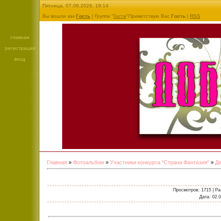
Пятница, 07.08.2026, 19:14
Вы вошли как
Гость
| Группа "
Гости
"Приветствую Вас
Гость
|
RSS
главная
регистрация
вход
Главная
»
Фотоальбом
»
Участники конкурса "Страна Фантазия"
»
Де
Просмотров
: 1715 |
Ра
Дата
: 02.