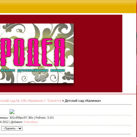
тский сад № 146 «Калинка» г. Тольятти
» Детский сад «Калинка»
змеры
: 301x456px/67.3Kb |
Рейтинг
: 5.0/1
04.2012 |
Добавил
:
Dobrodeya