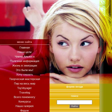
меню сайта
Главная
Наши цели
Члены Альянса
Полезная информация
Жизнь в эмиграции
Это были мы!
Хочу сказать
Творческая мастерская
Пир на весь мир
форма входа
ToyVoyager
Travelog
поиск
Всего понемногу
Конкурсы
Наша галерея
Форум