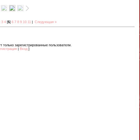
2
3
4
[
5
]
6
7
8
9
10
11
|
Следующая »
т только зарегистрированные пользователи.
егистрация
|
Вход
]