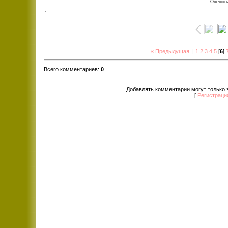
« Предыдущая
|
1
2
3
4
5
[
6
]
Всего комментариев
:
0
Добавлять комментарии могут только 
[
Регистраци