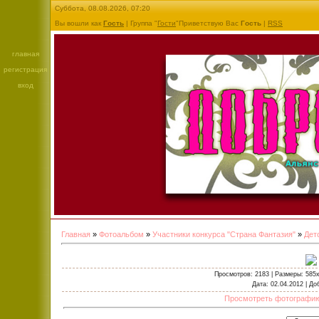
Суббота, 08.08.2026, 07:20
Вы вошли как
Гость
| Группа "
Гости
"Приветствую Вас
Гость
|
RSS
главная
регистрация
вход
Главная
»
Фотоальбом
»
Участники конкурса "Страна Фантазия"
»
Дет
Просмотров
: 2183 |
Размеры
: 585
Дата
: 02.04.2012 |
До
Просмотреть фотографию