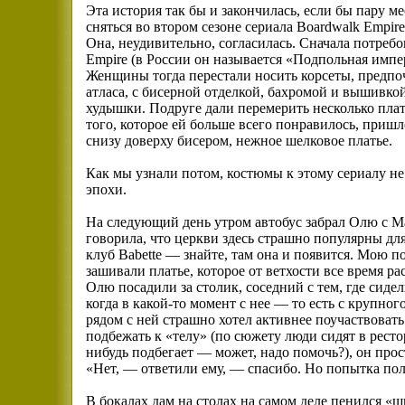
Эта история так бы и закончилась, если бы пару м
сняться во втором сезоне сериала Boardwalk Empir
Она, неудивительно, согласилась. Сначала потребо
Empire (в России он называется «Подпольная импер
Женщины тогда перестали носить корсеты, предпочт
атласа, с бисерной отделкой, бахромой и вышивко
худышки. Подруге дали перемерить несколько плат
того, которое ей больше всего понравилось, пришл
снизу доверху бисером, нежное шелковое платье.
Как мы узнали потом, костюмы к этому сериалу н
эпохи.
На следующий день утром автобус забрал Олю с Ма
говорила, что церкви здесь страшно популярны дл
клуб Babette — знайте, там она и появится. Мою п
зашивали платье, которое от ветхости все время ра
Олю посадили за столик, соседний с тем, где сидел
когда в какой-то момент с нее — то есть с крупно
рядом с ней страшно хотел активнее поучаствовать
подбежать к «телу» (по сюжету люди сидят в рестор
нибудь подбегает — может, надо помочь?), он прос
«Нет, — ответили ему, — спасибо. Но попытка пол
В бокалах дам на столах на самом деле пенился «