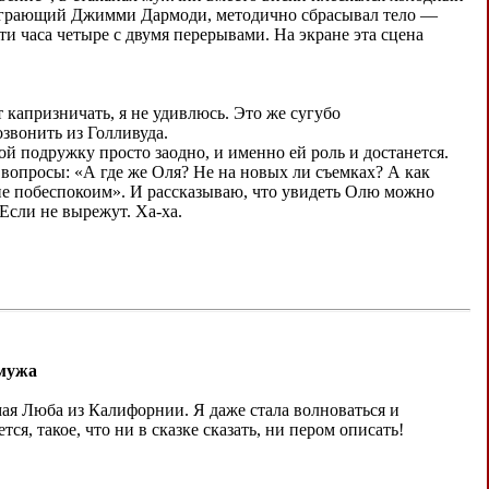
, играющий Джимми Дармоди, методично сбрасывал тело —
и часа четыре с двумя перерывами. На экране эта сцена
т капризничать, я не удивлюсь. Это же сугубо
звонить из Голливуда.
бой подружку просто заодно, и именно ей роль и достанется.
 вопросы: «А где же Оля? Не на новых ли съемках? А как
е побеспокоим». И рассказываю, что увидеть Олю можно
 Если не вырежут. Ха-ха.
 мужа
мая Люба из Калифорнии. Я даже стала волноваться и
тся, такое, что ни в сказке сказать, ни пером описать!