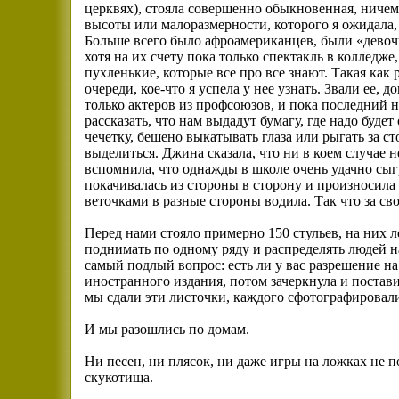
церквях), стояла совершенно обыкновенная, ничем
высоты или малоразмерности, которого я ожидала,
Больше всего было афроамериканцев, были «девочк
хотя на их счету пока только спектакль в коллед
пухленькие, которые все про все знают. Такая как р
очереди, кое-что я успела у нее узнать. Звали ее,
только актеров из профсоюзов, и пока последний н
рассказать, что нам выдадут бумагу, где надо буде
чечетку, бешено выкатывать глаза или рыгать за ст
выделиться. Джина сказала, что ни в коем случае н
вспомнила, что однажды в школе очень удачно сыгр
покачивалась из стороны в сторону и произносил
веточками в разные стороны водила. Так что за св
Перед нами стояло примерно 150 стульев, на них 
поднимать по одному ряду и распределять людей н
самый подлый вопрос: есть ли у вас разрешение на
иностранного издания, потом зачеркнула и постави
мы сдали эти листочки, каждого сфотографировали
И мы разошлись по домам.
Ни песен, ни плясок, ни даже игры на ложках не п
скукотища.