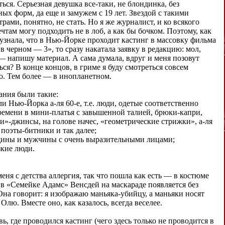
ься. Серьезная девушка все-таки, не блондинка, без
ных форм, да еще и замужем с 19 лет. Звездой с такими
рами, понятно, не стать. Но я же журналист, и ко всякого
чтам могу подходить не в лоб, а как бы бочком. Поэтому, как
 узнала, что в Нью-Йорке проходит кастинг в массовку фильма
в черном — 3», то сразу накатала заявку в редакцию: мол,
— напишу материал. А сама думала, вдруг и меня позовут
ься? В конце концов, в гриме я буду смотреться совсем
о. Тем более — в инопланетном.
ания были такие:
ли Нью-Йорка а-ля 60-е, т.е. люди, одетые соответственно
ремени в мини-платья с завышенной талией, брюки-капри,
и»-джинсы, на голове начес, «геометрические стрижки», а-ля
 поэты-битники и так далее;
ины и мужчины с очень выразительными лицами;
зкие люди.
 меня с детства аллергия, так что пошла как есть — в костюме
 в «Семейке Адамс» Венсдей на маскараде появляется без
Она говорит: я изображаю маньяка-убийцу, а маньяки носят
лю. Вместе оно, как казалось, всегда веселее.
ь, где проводился кастинг (чего здесь только не проводится в