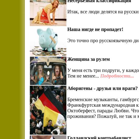
Несерьезная классификация
Итак, все люди делятся на русск
Наша нигде не пропадет!
Это точно про русскоязычную ди
Женщина за рулем
У меня есть три подруги, у кажд
Тем не менее...
Подробности...
Аборигены - друзья или враги?
Бременские музыканты, гамбургс
Франкфуртская международная кн
Октоберфест, парады Любви. Что
проживания? Пожалуй, не так и 
Голландский контрабандист