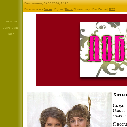
Воскресенье, 09.08.2026, 12:28
Вы вошли как
Гость
| Группа "
Гости
"Приветствую Вас
Гость
|
RSS
главная
регистрация
вход
Хотит
Скоро 
Олю сн
сама пр
Я всег