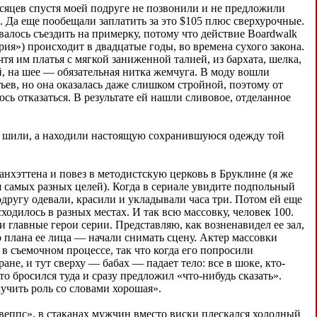
есяцев спустя моей подруге не позвонили и не предложили
e. Да еще пообещали заплатить за это $105 плюс сверхурочные.
валось съездить на примерку, потому что действие Boardwalk
ия») происходит в двадцатые годы, во времена сухого закона.
я им платья с мягкой заниженной талией, из бархата, шелка,
й, на шее — обязательная нитка жемчуга. В моду вошли
ьев, но она оказалась даже слишком стройной, поэтому от
ось отказаться. В результате ей нашли сливовое, отделанное
е шили, а находили настоящую сохранившуюся одежду той
нхэттена и повез в методистскую церковь в Бруклине (я же
я самых разных целей). Когда в сериале увидите подпольный
одругу одевали, красили и укладывали часа три. Потом ей еще
сходилось в разных местах. И так всю массовку, человек 100.
и главные герои серии. Представляю, как возненавидел ее зал,
го плана ее лица — начали снимать сцену. Актер массовки
 в съемочном процессе, так что когда его попросили
ане, и тут сверху — бабах — падает тело: все в шоке, кто-
то бросился туда и сразу предложил «что-нибудь сказать».
учить роль со словами хорошая».
швеппс», в стаканах мужчин вместо виски плескался холодный