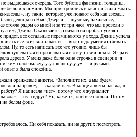
 не выдающаяся очередь. Того буйства фантазии, толщины,
 не было и в помине. Мы пристроились в хвост и стали ждать.
и-звезды», ну такие, которые уже подают себя как звезды,
же, были девицы из Нью-Джерси — шумные, нахальные,
аз стояла рядом со мной и за те три часа, что мы провели в
 допустим, Джина. Оказывается, сначала на пробы пускают
е придет, все остальные переминаются у входа. Джина успела
т описать все-все свои таланты — вплоть до умения отбивать
олом. Ну, то есть написать все что угодно, лишь бы
ельзя тушеваться и признаваться в отсутствии опыта. Я сразу
ала дерево. У меня даже была одна строчка в сценарии: я
а низким голосом: «уу-у-у-шшшш-у-у-у» — и руками-
ой опыт я была спокойна.
лежали оранжевые анкеты. «Заполните их, а мы будем
алево и направо», — сказали нам. В конце анкеты нас ждал
 работу? Я написала «нет», потому что я журналист
ла «да» — ну а вдруг? Но, кажется, они все поняли. Потом
 на белом фоне.
отребовалось. Ни себя показать, ни на других посмотреть,