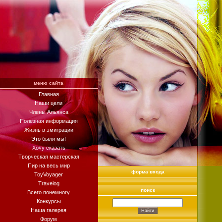
меню сайта
Главная
Наши цели
Члены Альянса
Полезная информация
Жизнь в эмиграции
Это были мы!
Хочу сказать
Творческая мастерская
Пир на весь мир
форма входа
ToyVoyager
Travelog
поиск
Всего понемногу
Конкурсы
Наша галерея
Форум