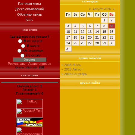
календарь
Гостевая книга
Доска объявлений
«
Август 2026
»
Обратная связь
Пн
Вт
Ср
Чт
Пт
Сб
Вс
SOS!
1
2
3
4
5
6
7
8
9
наш опрос
10
11
12
13
14
15
16
Где вы про нас узнали?
17
18
19
20
21
22
23
В интернете
24
25
26
27
28
29
30
В газете
31
От знакомых
Не скажу
архив записей
Результаты
|
Архив опросов
2015 Июль
Всего ответов:
230
2015 Август
2015 Сентябрь
статистика
друзья сайта
Онлайн всего:
1
Гостей:
1
Пользователей:
0