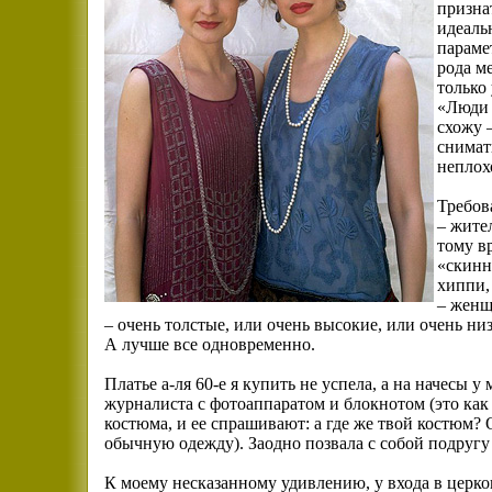
признат
идеаль
парамет
рода ме
только
«Люди 
схожу 
снимат
неплох
Требов
– жите
тому в
«скинн
хиппи,
– женщ
– очень толстые, или очень высокие, или очень ни
А лучше все одновременно.
Платье а-ля 60-е я купить не успела, а на начесы у
журналиста с фотоаппаратом и блокнотом (это как
костюма, и ее спрашивают: а где же твой костюм? 
обычную одежду). Заодно позвала с собой подругу О
К моему несказанному удивлению, у входа в церков