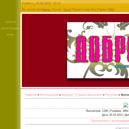
Суббота, 08.08.2026, 20:15
Вы вошли как
Гость
| Группа "
Гости
"Приветствую Вас
Гость
|
RSS
главная
регистрация
вход
Главная
»
Фотоальбом
»
Конкурс "Страна Фантазия"
»
Рисунки
» Фото
Просмотров
: 1366 |
Размеры
: 486x
Дата
: 05.03.2012 |
До
Просмотреть фотографию