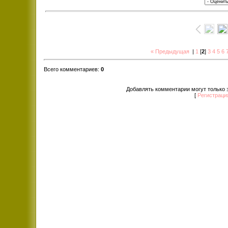
« Предыдущая
|
1
[
2
]
3
4
5
6
Всего комментариев
:
0
Добавлять комментарии могут только 
[
Регистраци