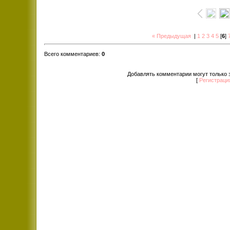
« Предыдущая
|
1
2
3
4
5
[
6
]
Всего комментариев
:
0
Добавлять комментарии могут только 
[
Регистраци