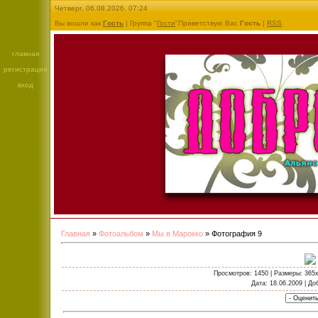
Четверг, 06.08.2026, 07:24
Вы вошли как
Гость
| Группа "
Гости
"Приветствую Вас
Гость
|
RSS
главная
регистрация
вход
Главная
»
Фотоальбом
»
Мы в Марокко
» Фотография 9
Просмотров
: 1450 |
Размеры
: 365
Дата
: 18.06.2009 |
До