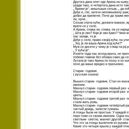
Другога дана опет оде Арина на њиву,
уради тако, и четвртога дана исто та
„ Време је“, мишљаше сељак, „ да п
Дође и, гле, затече непожњевену раж
добро да прилегне. Поче да тражи же
ли, хрче...
Сељак отрча кући, дохвати маказе, вр
врати се у село.
А Арина, спава ли, спава, па се најза
„ Шта је ово? Који је ово ђаво? Чини м
пас залаје, то је
Дође у село, право својој кући, па уп
„ Хеј, је ли ваша Арина код куће?“
Муж се досети у чему је ствар па јој р
„ У кући је“.
Излете тада пас испод врата, не препо
побеже главом без обзира само да се 
Лутала је тако Арина по пољу и по њ
поче да жање вредно и приљежно.
Старик- годовик
( русская сказка)
Вышел старик- годовик. Стал он маха
именем.
Махнул старик- годовик первый раз- 
Махнул старик- годовик второй раз- и
цветы.
Махнул старик- годовик третий раз- 
стали жать рожь.
Махнул старик- годовик четвёртый ра
частый дождь, залегли туманы.
А птицы были не простые. У каждой п
перо тоже со своим именем. Одна пол
светлым- светло, махнет другой- ста
Что это за птицы вылетели из рукава 
Какие это четыре крыла у каждой пти