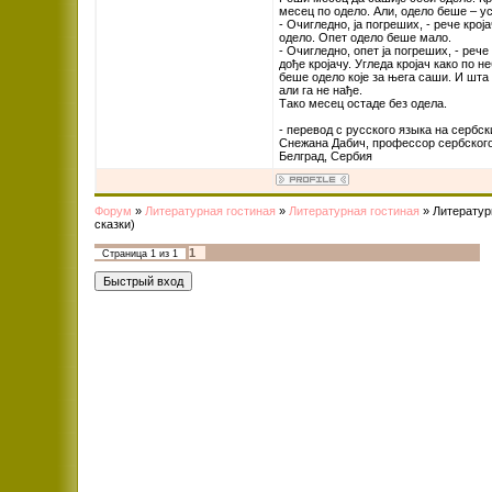
месец по одело. Али, одело беше – ус
- Очигледно, ја погреших, - рече кро
одело. Опет одело беше мало.
- Очигледно, опет ја погреших, - рече
дође кројачу. Угледа кројач како по
беше одело које за њега саши. И шта
али га не нађе.
Тако месец остаде без одела.
- перевод с русского языка на сербск
Снежана Дабич, профессор сербского
Белград, Сербия
Форум
»
Литературная гостиная
»
Литературная гостиная
»
Литератур
сказки)
1
Страница
1
из
1