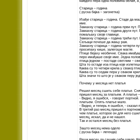
каждого пера одна половина белая, а 
Старица – година
( руска бајка – загонетка)
Изађе старица – година. Стаде да м
име.
Замахну старица – година први пут. 
Замахну старица – година други пут.
помаљаху своје главице.
Замахну старица – година трећи пут. 
Сељаци почеше да жању раж.
Замахну старица – година четврти пут
просипаху кише, залегоше магле.
Птице бејаху необичне. Свака имађаш
перо имађаше своје име. Једна полов
птица једном – постаде светлим – св
Шта то остаде иза птица које излетеш
Каква су то четири крила у свакој пти
Каква су то седам пера у сваком кри
Шта значи то што је у сваком перу је
Почему у месяца нет платья
Решил месяц сшить себе платье. Снял
пришел месяц за платьем. А платье – 
- Видно, я ошибся, - говорит портной
платьем. Опять платье мало.
- Видно, и теперь я ошибся, - сказал 
В третий раз месяц пришел к портном
чем платье, которое он для него сши
месяц, искал, да и не нашел.
Так и остался месяц без платья.
Зашто месец нема одело
( руска бајка – легенда)
Реши месец да сашије себи одело. Кр