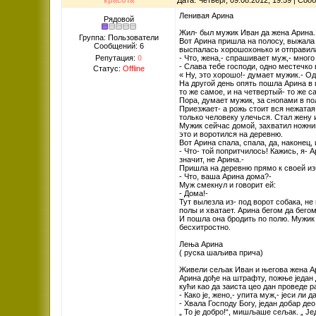
красота
Дата: Четверг, 09.08.2012, 19:59 | Со
Ленивая Арина
Рядовой
Жил- был мужик Иван да жена Арина. 
Группа: Пользователи
Вот Арина пришла на полосу, выжала 
Сообщений:
6
выспалась хорошохонько и отправила
Репутация:
0
- Что, жена,- спрашивает муж,- мног
- Слава тебе господи, одно местечко
Статус:
Offline
« Ну, это хорошо!- думает мужик.- Од
На другой день опять пошла Арина в 
то же самое, и на четвертый- то же с
Пора, думает мужик, за снопами в по
Приезжает- а рожь стоит вся нежатая;
только человеку улечься. Стал жену и
Мужик сейчас домой, захватил ножниц
это и воротился на деревню.
Вот Арина спала, спала, да, наконец,
- Что- той попритчилось! Кажись, я- А
значит, не Арина.-
Пришла на деревню прямо к своей из
- Что, ваша Арина дома?-
Муж смекнул и говорит ей:
- Дома!-
Тут вылезла из- под ворот собака, не
полы и хватает. Арина бегом да бегом
И пошла она бродить по полю. Мужик 
бесхитростно.
Лења Арина
( руска шаљива прича)
Живели сељак Иван и његова жена Ар
Арина дође на штрафту, пожње један д
кући као да заиста цео дан проведе р
- Како је, жено,- упита муж,- јеси ли
- Хвала Господу Богу, један добар де
„ То је добро!“, мишљаше сељак. „ Је