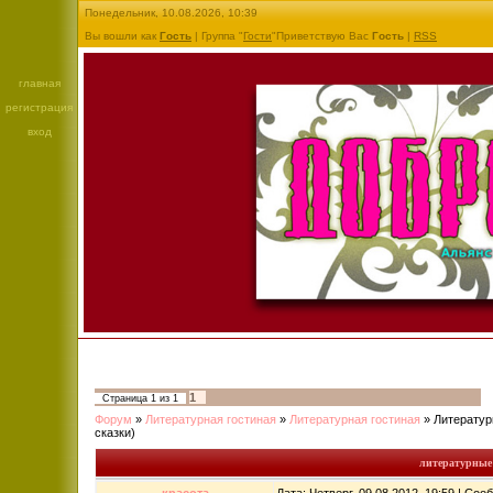
Понедельник, 10.08.2026, 10:39
Вы вошли как
Гость
| Группа "
Гости
"Приветствую Вас
Гость
|
RSS
главная
регистрация
вход
1
Страница
1
из
1
Форум
»
Литературная гостиная
»
Литературная гостиная
»
Литератур
сказки)
литературные