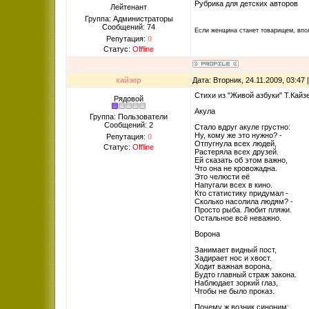
Рубрика для детских авторов
Лейтенант
Группа: Администраторы
Сообщений:
74
Если женщина станет товарищем, впол
Репутация:
0
Статус:
Offline
кайзер
Дата: Вторник, 24.11.2009, 03:4
Стихи из "Живой азбуки" Т.Кайз
Рядовой
Акула
Группа: Пользователи
Сообщений:
2
Стало вдруг акуле грустно:
Ну, кому же это нужно? -
Репутация:
0
Отпугнула всех людей,
Статус:
Offline
Растеряла всех друзей.
Ей сказать об этом важно,
Что она не кровожадна.
Это челюсти её
Напугали всех в кино.
Кто статистику придумал -
Сколько насолила людям? -
Просто рыба. Любит пляжи.
Остальное всё неважно.
Ворона
Занимает видный пост,
Задирает нос и хвост.
Ходит важная ворона,
Будто главный страж закона.
Наблюдает зоркий глаз,
Чтобы не было проказ.
Почему ж возник синоним: