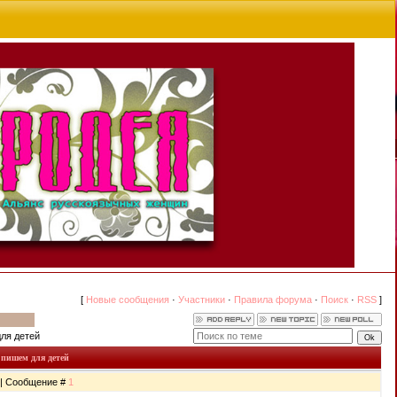
[
Новые сообщения
·
Участники
·
Правила форума
·
Поиск
·
RSS
]
ля детей
пишем для детей
7 | Сообщение #
1