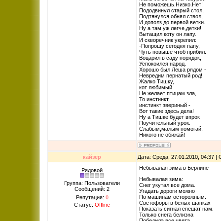
Не поможешь.Низко.Нет!
Пододвинул старый стол,
Подтянулся,обнял ствол,
И дополз до первой ветки.
Ну а там уж легче,детки!
Вытащил коту он лапу.
И скворечник укрепил:
-Попрошу сегодня папу,
Чуть повыше чтоб прибил.
Воцарил в саду порядок,
Успокоился народ.
Хорошо был Леша рядом -
Невредим пернатый род!
Жалко Тишку,
кот любимый
Не желает птицам зла,
То инстинкт,
инстинкт звериный -
Вот такие здесь дела!
Ну а Тишке будет впрок
Поучительный урок.
Слабым,малым помогай,
Никого не обижай!
кайзер
Дата: Среда, 27.01.2010, 04:37 
Небывалая зима в Берлине
Рядовой
Небывалая зима:
Группа: Пользователи
Снег укутал все дома.
Сообщений:
2
Угадать дороги можно
По машинам осторожным.
Репутация:
0
Светофоры в белых шапках
Статус:
Offline
Показать сигнал спешат нам.
Только снега белизна
Победила все цвета.