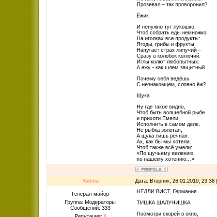
Прозевал – так проворонил?
Ёжик
И ненужно тут лукошко,
Чтоб собрать еды немножко.
На иголках все продукты:
Ягоды, грибы и фрукты.
Напугает страх липучий –
Сразу в колобок колючий.
Иглы колют любопытных,
А ежу - как шлем защитный.
Почему себя ведёшь
С незнакомцем, словно ёж?
Щука
Ну где такое видно,
Чтоб быть волшебной рыбе
и прихоти Емели
Исполнить в самом деле.
Не рыбка золотая,
А щука лишь речная.
Ах, как бы мы хотели,
Чтоб также всё умели:
«По щучьему велению,
по нашему хотению…»
Yalena
Дата: Вторник, 26.01.2010, 23:3
НЕЛЛИ ВИСТ, Германия
Генерал-майор
Группа: Модераторы
ТИШКА ШАЛУНИШКА
Сообщений:
333
Посмотри скорей в окно,
Репутация:
0