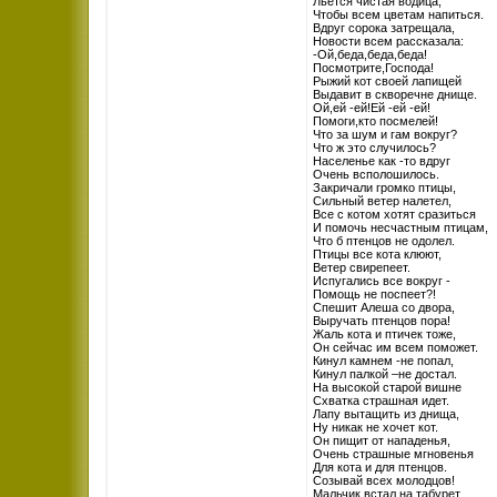
Льется чистая водица,
Чтобы всем цветам напиться.
Вдруг сорока затрещала,
Новости всем рассказала:
-Ой,беда,беда,беда!
Посмотрите,Господа!
Рыжий кот своей лапищей
Выдавит в скворечне днище.
Ой,ей -ей!Ей -ей -ей!
Помоги,кто посмелей!
Что за шум и гам вокруг?
Что ж это случилось?
Населенье как -то вдруг
Очень всполошилось.
Закричали громко птицы,
Сильный ветер налетел,
Все с котом хотят сразиться
И помочь несчастным птицам,
Что б птенцов не одолел.
Птицы все кота клюют,
Ветер свирепеет.
Испугались все вокруг -
Помощь не поспеет?!
Спешит Алеша со двора,
Выручать птенцов пора!
Жаль кота и птичек тоже,
Он сейчас им всем поможет.
Кинул камнем -не попал,
Кинул палкой –не достал.
На высокой старой вишне
Схватка страшная идет.
Лапу вытащить из днища,
Ну никак не хочет кот.
Он пищит от нападенья,
Очень страшные мгновенья
Для кота и для птенцов.
Созывай всех молодцов!
Мальчик встал на табурет,