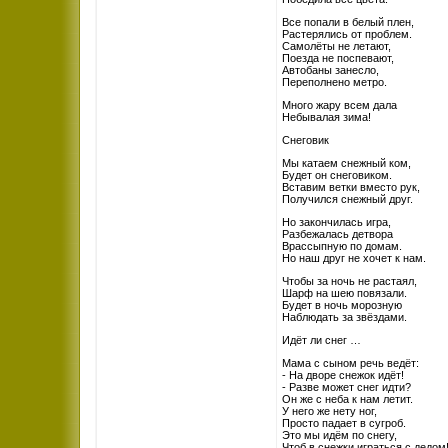
Все попали в белый плен,
Растерялись от проблем.
Самолёты не летают,
Поезда не поспевают,
Автобаны занесло,
Переполнено метро.
Много жару всем дала
Небывалая зима!
Снеговик
Мы катаем снежный ком,
Будет он снеговиком.
Вставим ветки вместо рук,
Получился снежный друг.
Но закончилась игра,
Разбежалась детвора
Врассыпную по домам.
Но наш друг не хочет к нам.
Чтобы за ночь не растаял,
Шарф на шею повязали.
Будет в ночь морозную
Наблюдать за звёздами.
Идёт ли снег …
Мама с сыном речь ведёт:
- На дворе снежок идёт!
- Разве может снег идти?
Он же с неба к нам летит.
У него же нету ног,
Просто падает в сугроб.
Это мы идём по снегу,
Чтоб в снежки играться с дедом