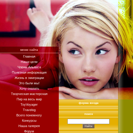
меню сайта
Главная
Наши цели
Члены Альянса
Полезная информация
Жизнь в эмиграции
Это были мы!
Хочу сказать
Творческая мастерская
Пир на весь мир
форма входа
ToyVoyager
Travelog
поиск
Всего понемногу
Конкурсы
Наша галерея
Форум