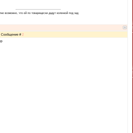
не возможно, что ей по товарищески дадут коленкой под зад
7 | Сообщение #
2
ер