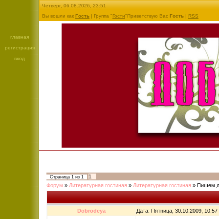
Четверг, 06.08.2026, 23:51
Вы вошли как
Гость
| Группа "
Гости
"Приветствую Вас
Гость
|
RSS
главная
регистрация
вход
1
Страница
1
из
1
Форум
»
Литературная гостиная
»
Литературная гостиная
»
Пишем д
Dobrodeya
Дата: Пятница, 30.10.2009, 10:5