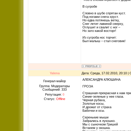
В сугробе
Словно в шубе спрятан куст.
Под ногами снега хруст.
Но едва потянешь ветку,
Снег летит лавиной сверху,
Оглушит и свалит с ног –
Но зато какой восторг!
Из сугроба нос торчит:
Был малыш – стал снеговик!
Yalena
Дата: Среда, 17.02.2010, 20:10 
АЛЕКСАНДРА КЛЮШИНА
Генерал-майор
Группа: Модераторы
ГРОЗА
Сообщений:
333
Страшная-прекрасная к нам при
Репутация:
0
Синие-зеленые у нее глаза.
Статус:
Offline
Черная рубаха,
Золотые косы,
И дрожат от страха
Бабочки и осы.
Серенькие мыши
Забрались в лукошко.
Мы с сыночком Гришей
Встанем у окошка.