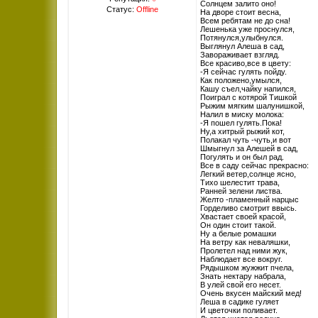
Солнцем залито оно!
Статус:
Offline
На дворе стоит весна,
Всем ребятам не до сна!
Лешенька уже проснулся,
Потянулся,улыбнулся.
Выглянул Алеша в сад,
Завораживает взгляд.
Все красиво,все в цвету:
-Я сейчас гулять пойду.
Как положено,умылся,
Кашу съел,чайку напился,
Поиграл с котярой Тишкой
Рыжим мягким шалунишкой,
Налил в миску молока:
-Я пошел гулять.Пока!
Ну,а хитрый рыжий кот,
Полакал чуть -чуть,и вот
Шмыгнул за Алешей в сад,
Погулять и он был рад.
Все в саду сейчас прекрасно:
Легкий ветер,солнце ясно,
Тихо шелестит трава,
Ранней зелени листва.
Желто -пламенный нарцыс
Горделиво смотрит ввысь.
Хвастает своей красой,
Он один стоит такой.
Ну а белые ромашки
На ветру как неваляшки,
Пролетел над ними жук,
Наблюдает все вокруг.
Рядышком жужжит пчела,
Знать нектару набрала,
В улей свой его несет.
Очень вкусен майский мед!
Леша в садике гуляет
И цветочки поливает.