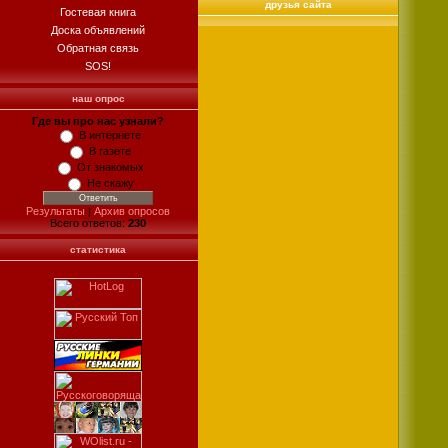
друзья сайта
Гостевая книга
Доска объявлений
Обратная связь
SOS!
наш опрос
Где вы про нас узнали?
В интернете
В газете
От знакомых
Не скажу
Результаты
|
Архив опросов
Всего ответов:
230
статистика