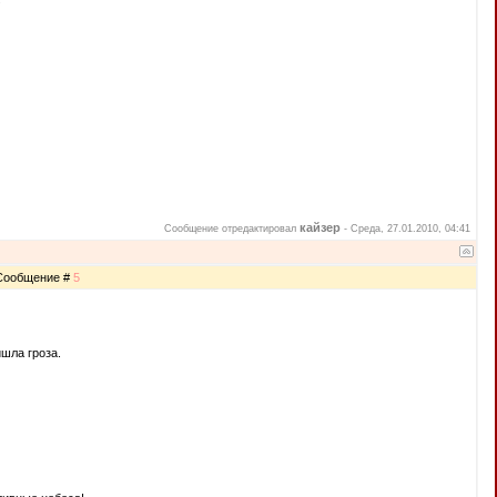
кайзер
Сообщение отредактировал
-
Среда, 27.01.2010, 04:41
| Сообщение #
5
шла гроза.