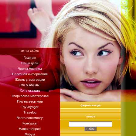
меню сайта
Главная
Наши цели
Члены Альянса
Полезная информация
Жизнь в эмиграции
Это были мы!
Хочу сказать
Творческая мастерская
Пир на весь мир
форма входа
ToyVoyager
Travelog
поиск
Всего понемногу
Конкурсы
Наша галерея
Форум