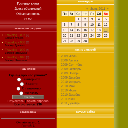
календарь
Гостевая книга
Доска объявлений
«
Июнь 2011
»
Обратная связь
Пн
Вт
Ср
Чт
Пт
Сб
Вс
SOS!
1
2
3
4
5
6
7
8
9
10
11
12
категории раздела
13
14
15
16
17
18
19
Travelog - 007
[2]
20
21
22
23
24
25
26
Вояжер Кузьма
27
28
29
30
Travelog - 008
[9]
Вояжер Дональд
Travelog - 009
архив записей
[5]
Вояжер Иванушка
2009 Июль
Travelog - 010
[4]
2009 Август
Вояжер Николаша
2009 Сентябрь
наш опрос
2009 Октябрь
2009 Ноябрь
Где вы про нас узнали?
2009 Декабрь
В интернете
2010 Февраль
В газете
2010 Май
От знакомых
2010 Июль
Не скажу
2010 Декабрь
2011 Июнь
Результаты
|
Архив опросов
2011 Декабрь
Всего ответов:
230
друзья сайта
статистика
Онлайн всего:
1
Гостей:
1