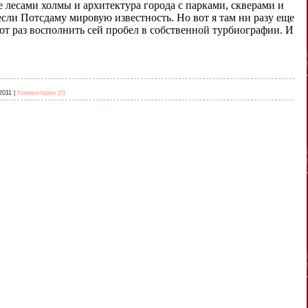
е лесами холмы и архитектура города с парками, скверами и
ли Потсдаму мировую известность. Но вот я там ни разу еще
тот раз восполнить сей пробел в собственной турбиографии. И
2011
|
Комментарии (0)