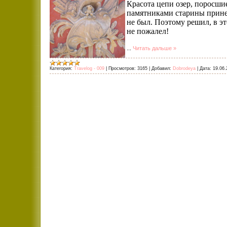
Красота цепи озер, поросши
памятниками старины принес
не был. Поэтому решил, в э
не пожалел!
...
Читать дальше »
Категория:
Travelog - 009
|
Просмотров:
3165
|
Добавил:
Dobrodeya
|
Дата:
19.06.