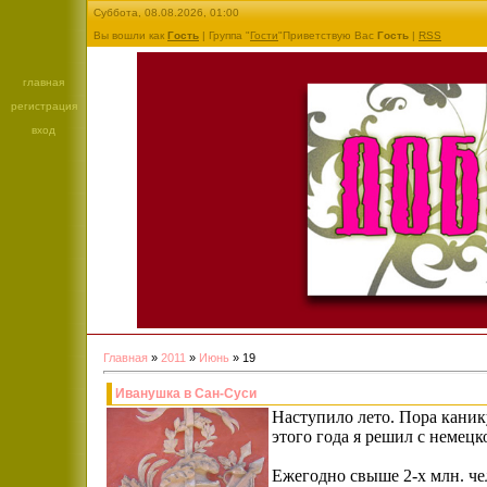
Суббота, 08.08.2026, 01:00
Вы вошли как
Гость
| Группа "
Гости
"Приветствую Вас
Гость
|
RSS
главная
регистрация
вход
Главная
»
2011
»
Июнь
»
19
Иванушка в Сан-Суси
Наступило лето. Пора каник
этого года я решил с немецк
Ежегодно свыше 2-х млн. че