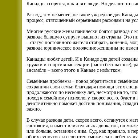
Канадцы ссорятся, как и все люди. Но делают это та
Развод, тем не менее, не такое уж редкое для Канад
процесс, отягощенный серьезными расходами на усл
Многие русские жены панически боятся развода с к
развода бывшую супругу вышлют из страны. Это ни 
– статус постоянного жителя отобрать, конечно, мог
развода юридическое положение женщины не измен
Канадцы любят детей. И в Канаде для детей создан
кружки и спортивные секции (часто бесплатные), р
ансамбли – всего этого в Канаде с избытком.
Семейные проблемы – повод обратиться к семейном
сохранили свои семьи благодаря помощи этих специ
продолжаются по нескольку лет, несмотря на то, что
поход к семейному психологу, скорее всего, будет в
действительно поможет достичь понимания, сгладить
важно.
В случае развода дети, скорее всего, останутся с ма
состояния, и имеет влиятельных адвокатов, он может
или больше, оставили с ним. Суд, как правило, в п
обоих супругов, и если отец сможет дать ребенку л