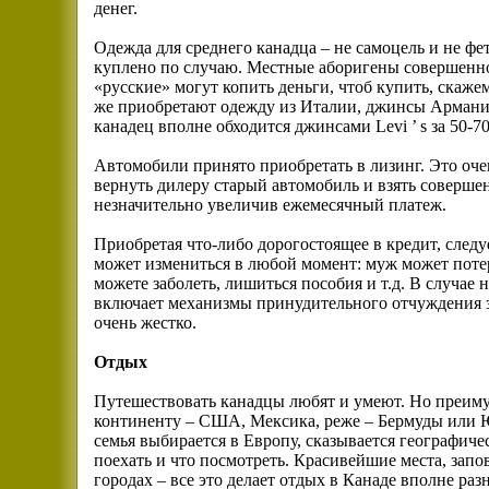
денег.
Одежда для среднего канадца – не самоцель и не фе
куплено по случаю. Местные аборигены совершенно 
«русские» могут копить деньги, чтоб купить, скаже
же приобретают одежду из Италии, джинсы Армани п
канадец вполне обходится джинсами Levi ’ s за 50-7
Автомобили принято приобретать в лизинг. Это оч
вернуть дилеру старый автомобиль и взять совершен
незначительно увеличив ежемесячный платеж.
Приобретая что-либо дорогостоящее в кредит, след
может измениться в любой момент: муж может потер
можете заболеть, лишиться пособия и т.д. В случае 
включает механизмы принудительного отчуждения з
очень жестко.
Отдых
Путешествовать канадцы любят и умеют. Но преим
континенту – США, Мексика, реже – Бермуды или 
семья выбирается в Европу, сказывается географичес
поехать и что посмотреть. Красивейшие места, запо
городах – все это делает отдых в Канаде вполне ра