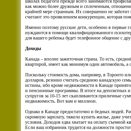
школах педагоги прежде всего занимаются профилак
как можно более дружным и сплоченным, отношение
крайней мере странным. Их совершенно не заботит
считают это проявлением конкуренции, которая пом
Именно поэтому русские дети, особенно в первые г
нуждаются в помощи квалифицированного психотер
для вашего ребенка будет телефонное общение с дру
Доходы
Канада – вполне зажиточная страна. То есть, средн
квартирой, имеет как минимум один автомобиль, а 
Поскольку стоимость дома, например, в Торонто и
долларов, резонно считать среднюю канадскую семь
истины, ибо кроме недвижимости в Канаде принято
и пенсионные программы. В итоге на депозитных и
супругов за 10-15 лет скапливаются приличные су
недвижимость. Вот вам и миллион.
Однако в Канаде предостаточно и бедных людей. Раб
скромную зарплату, тяжело купить жилье, даже уч
условия. Доходов едва хватает на оплату съемной кв
Если ваш избранник трудится на должности простого