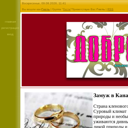
Воскресенье, 09.08.2026, 11:41
Вы вошли как
Гость
| Группа "
Гости
"Приветствую Вас
Гость
|
RSS
главная
регистрация
вход
Замуж в Кан
Страна кленовог
Суровый климат 
природы и необы
уживаются дивны
дикой природы и