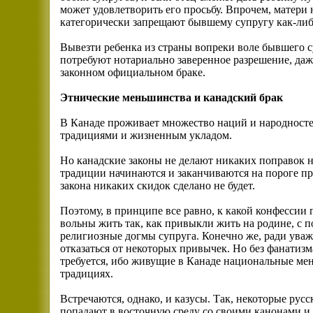
может удовлетворить его просьбу. Впрочем, матери 
категорически запрещают бывшему супругу как-либо
Вывезти ребенка из страны вопреки воле бывшего суп
потребуют нотариально заверенное разрешение, даже
законном официальном браке.
Этнические меньшинства и канадский брак
В Канаде проживает множество наций и народносте
традициями и жизненным укладом.
Но канадские законы не делают никаких поправок 
традиции начинаются и заканчиваются на пороге пр
закона никаких скидок сделано не будет.
Поэтому, в принципе все равно, к какой конфессии
вольны жить так, как привыкли жить на родине, с п
религиозные догмы супруга. Конечно же, ради уваже
отказаться от некоторых привычек. Но без фанатизм
требуется, ибо живущие в Канаде национальные мен
традициях.
Встречаются, однако, и казусы. Так, некоторые ру
попадают в восточную среду со своими канонами и