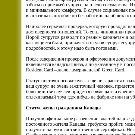
заботы о приезжей супруге на плечи государства. И
и минимального комфорта. В случае социальных посо
выплачивать пособие по безработице на общих осно
Наиболее серьезная проверка, которую проводят к
достоверности отношений. То есть, чиновники пров
Порой супругов разводят по разным кабинетам и о
касающиеся быта, привычек и вкусов супруга/супр
подробностей, к этому надо быть готовыми.
После завершения проверок и оформления документ
вклеивается канадская виза, а по указанному в пос
Resident Card –аналог американской Green Card.
Статус постоянного жителя – еще не гарантия начал
ваш супруг не очень зажиточный человек, придется 
большинстве случаев придется совмещать изучение
оплачиваемый труд где-нибудь на фабрике или на уб
Статус жены гражданина Канады
Получив официальное разрешение властей на въезд 
постоянного жителя Канады, требуется пройти меди
получить на руки соответственный сертификат. Не с
Слабое сердце, или, например, мочекаменная болезнь