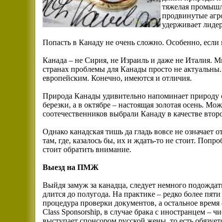
тяжелая промышл
продвинутые агр
удерживает лидер
Попасть в Канаду не очень сложно. Особенно, если
Канада – не Сирия, не Израиль и даже не Италия. 
странах проблемы для Канады просто не актуальны. 
европейским. Конечно, имеются и отличия.
Природа Канады удивительно напоминает природу с
березки, а в октябре – настоящая золотая осень. Мо
соотечественников выбрали Канаду в качестве втор
Однако канадская тишь да гладь вовсе не означает 
там, где, казалось бы, их и ждать-то не стоит. Поп
стоит обратить внимание.
Выезд на ПМЖ
Выйдя замуж за канадца, следует немного подожда
длится до полугода. На практике – редко более пяти
процедура проверки документов, а остальное время
Class Sponsorship, в случае брака с иностранцем – 
выступает спонсором русской жены, то есть обязует