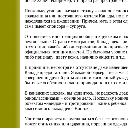
после 22 лет. Например, это право распространяется
Поскольку условие въезда в страну – наличие спонсо
гражданина или постоянного жителя Канады, но в то
находящихся на иждивении. Причем, мать в этом сл
сама имеет спонсора – супруга.
Отношение к иностранцам вообще и к русским в час
чем лояльное. Страна иммигрантов, Канада деклар
отсутствии какой-либо дискриминации по признаку 
официальная позиция властей. На бытовом уровне 
либо признаку: цвету кожи, наличию акцента и т.д.
В принципе, несмотря на отсутствие даже малейше
Канаде предостаточно. Языковой барьер – не самая 
совершенно другой ритм жизни и жизненный уклад
бытовые особенности часто приводят к психозам и
В канадских школах, вы удивитесь, не редкость др
одноклассниками – обычное дело. Поскольку новичк
объектом «наездов» и третирования, жизнь ребенка 
классе много выходцев с Востока.
Учителя стараются не вмешиваться без веского пов
может стать синяк или царапина, порванная одежда