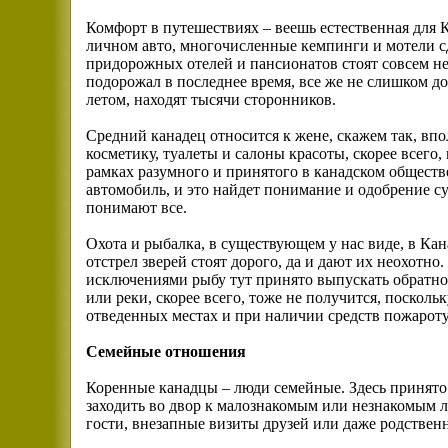
Комфорт в путешествиях – веешь естественная для 
личном авто, многочисленные кемпинги и мотели с
придорожных отелей и пансионатов стоят совсем не
подорожал в последнее время, все же не слишком до
летом, находят тысячи сторонников.
Средний канадец относится к жене, скажем так, вп
косметику, туалеты и салоны красоты, скорее всего,
рамках разумного и принятого в канадском общест
автомобиль, и это найдет понимание и одобрение су
понимают все.
Охота и рыбалка, в существующем у нас виде, в Кан
отстрел зверей стоят дорого, да и дают их неохотно
исключениями рыбу тут принято выпускать обратно в
или реки, скорее всего, тоже не получится, поскол
отведенных местах и при наличии средств пожарот
Семейные отношения
Коренные канадцы – люди семейные. Здесь принято 
заходить во двор к малознакомым или незнакомым 
гости, внезапные визиты друзей или даже родствен