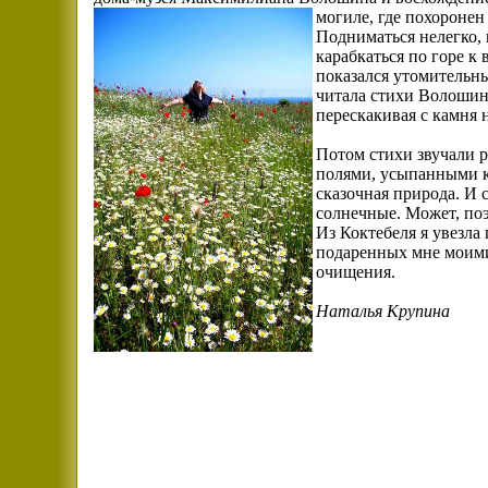
могиле, где похороне
Подниматься нелегко,
карабкаться по горе к 
показался утомительны
читала стихи Волошина,
перескакивая с камня 
Потом стихи звучали 
полями, усыпанными к
сказочная природа. И
солнечные. Может, поэ
Из Коктебеля я увезла
подаренных мне моим
очищения.
Наталья Крупина