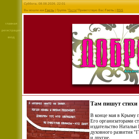
Суббота, 08.08.2026, 22:01
Вы вошли как
Гость
| Группа "
Гости
"Приветствую Вас
Гость
|
RSS
главная
регистрация
вход
Там пишут стихи 
В конце мая в Крыму 
Его организаторами ст
издательство Натальи 
духовного развития "
и
другие.