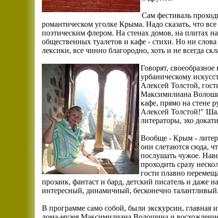
Сам фестиваль проходи
романтическом уголке Крыма. Надо сказать, что все
поэтическим флером. На стенах домов, на плитах на
общественных туалетов и кафе - стихи. Но ни слов
лексики, все чинно благородно, хоть и не всегда скл
Говорят, своеобразное
урбаническому искусст
Алексей Толстой, гост
Максимилиана Волоши
кафе, прямо на стене 
Алексей Толстой!" Ша
литераторы, эхо докат
Вообще - Крым - литер
они слетаются сюда, ч
послушать чужое. Наве
проходить сразу нескол
гости плавно перемеща
прозаик, фантаст и бард, детский писатель и даже 
интересный, динамичный, бесконечно талантливый
В программе само собой, были экскурсии, главная и
дома-музея Максимилиана Волошина и восхождение