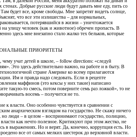
. Там, в далекой России, меня аккуратно положат на диван и
стенах. Добрые русские люди будут давать мне еду, пить со
 Там будет все, кроме свободы. Мне запретят видеть солнце,
бъяснят, что все эти излишества – для нормальных,
браковывается, потерявшийся в жизни – уничтожается
на улицу человек (как и животное) обречен пропасть. В
менно здесь мне внезапно стало жалко тех бельков, которые
ОНАЛЬНЫЕ ПРИОРИТЕТЫ
 чему учат детей в школе, – follow directions: «следуй
ям». Это здесь действительно важно, на работе и в быту. В
технологичной стране Америке ко всему прилагаются
кции. Им и правда надо следовать. Если в рецепте
овления маффинов (это кексы у них такие) написано
ите такую-то смесь, потом поверните семь раз ложкой», то не
оворачивать восемь – получится не то.
ие к власти. Оно особенно чувствуется в сравнении с
ским анархическим взглядом на государство. Не скажу ничего
, но люди – в целом – воспринимают государство, полицию,
 власти как нечто полезное. Критикуют при этом жестко, не
сь в выражениях. Но и верят. Да, конечно, коррупция есть. Но
проедено все от самых мелких шестерок до верховной власти.