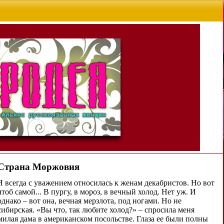
Страна Моржовия
Я всегда с уважением относилась к женам декабристов. Но вот
чтоб самой... В пургу, в мороз, в вечный холод. Нет уж. И
однако – вот она, вечная мерзлота, под ногами. Но не
сибирская. «Вы что, так любите холод?» – спросила меня
милая дама в американском посольстве. Глаза ее были полны