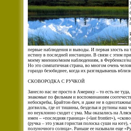
первые наблюдения и выводы. И первая злость на т
истину в последней инстанции. В связи с этим пр
моему мнению/моим наблюдениям, в Фербенксе/на А
Но это симпатичная страна, во многом очень челов
гораздо безобиднее, когда их разглядываешь вблиз
СКОВОРОДКА С РУЧКОЙ
Занесло нас не просто в Америку – то есть не туда,
знакомые по фильмам и воспоминаниям соотечест
небоскребы, Брайтон-бич, и даже не в одноэтажны
догвилль, где от тишины, безделья и рутины наш 
но неуклонно сходит с ума. Мы оказались на Аляск
имен – «последняя граница» («last frontier»), «сков
(ручка – это узкая гористая полоска суши на юге), 
полуночного солнца». Раньше ее называли еще «Р