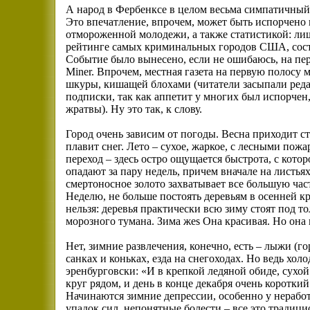
А народ в Фербенксе в целом весьма симпатичный и
Это впечатление, впрочем, может быть испорчено 
отмороженной молодежи, а также статистикой: лиш
рейтинге самых криминальных городов США, соста
Событие было вынесено, если не ошибаюсь, на пер
Miner. Впрочем, местная газета на первую полосу 
шкуры, кишащей блохами (читатели засыпали ред
подписки, так как аппетит у многих был испорчен, 
жратвы). Ну это так, к слову.
Город очень зависим от погоды. Весна приходит с
плавит снег. Лето – сухое, жаркое, с лесными по
переход – здесь остро ощущается быстрота, с кото
опадают за пару недель, причем вначале на листьях
смертоносное золото захватывает все большую часть
Неделю, не больше постоять деревьям в осенней кр
нельзя: деревья практически всю зиму стоят под 
морозного тумана. Зима жеѕ Она красивая. Но она
Нет, зимние развлечения, конечно, есть – лыжи (го
санках и коньках, езда на снегоходах. Но ведь хо
эренбурговски: «И в крепкой ледяной обиде, сухо
круг рядом, и день в конце декабря очень короткий
Начинаются зимние депрессии, особенно у нерабо
упадок сил, непонятные болести – все это традици