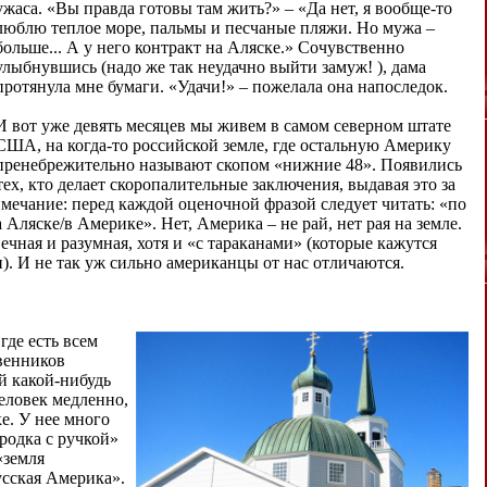
ужаса. «Вы правда готовы там жить?» – «Да нет, я вообще-то
люблю теплое море, пальмы и песчаные пляжи. Но мужа –
больше... А у него контракт на Аляске.» Сочувственно
улыбнувшись (надо же так неудачно выйти замуж! ), дама
протянула мне бумаги. «Удачи!» – пожелала она напоследок.
И вот уже девять месяцев мы живем в самом северном штате
США, на когда-то российской земле, где остальную Америку
пренебрежительно называют скопом «нижние 48». Появились
ех, кто делает скоропалительные заключения, выдавая это за
имечание: перед каждой оценочной фразой следует читать: «по
ляске/в Америке». Нет, Америка – не рай, нет рая на земле.
ечная и разумная, хотя и «с тараканами» (которые кажутся
и). И не так уж сильно американцы от нас отличаются.
 где есть всем
венников
й какой-нибудь
человек медленно,
е. У нее много
ородка с ручкой»
«земля
усская Америка».