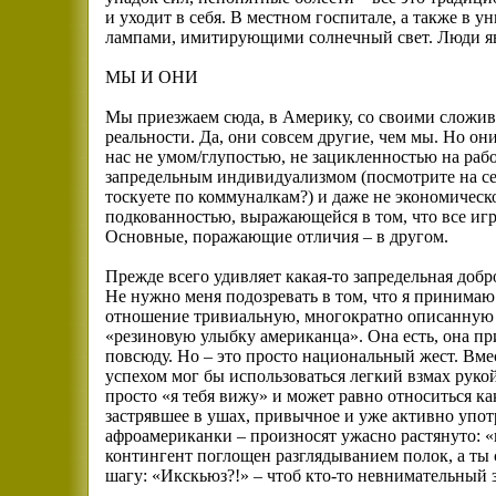
и уходит в себя. В местном госпитале, а также в
лампами, имитирующими солнечный свет. Люди я
МЫ И ОНИ
Мы приезжаем сюда, в Америку, со своими сложив
реальности. Да, они совсем другие, чем мы. Но он
нас не умом/глупостью, не зацикленностью на рабо
запредельным индивидуализмом (посмотрите на себ
тоскуете по коммуналкам?) и даже не экономическ
подкованностью, выражающейся в том, что все иг
Основные, поражающие отличия – в другом.
Прежде всего удивляет какая-то запредельная добр
Не нужно меня подозревать в том, что я принимаю
отношение тривиальную, многократно описанную
«резиновую улыбку американца». Она есть, она при
повсюду. Но – это просто национальный жест. Вмес
успехом мог бы использоваться легкий взмах рукой
просто «я тебя вижу» и может равно относиться как
застрявшее в ушах, привычное и уже активно упот
афроамериканки – произносят ужасно растянуто: 
контингент поглощен разглядыванием полок, а ты 
шагу: «Икскьюз?!» – чтоб кто-то невнимательный за