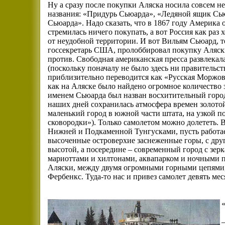
Ну а сразу после покупки Аляска носила совсем н
названия: «Придурь Сьюарда», «Ледяной ящик Сь
Сьюарда». Надо сказать, что в 1867 году Америка 
стремилась ничего покупать, а вот Россия как раз 
от неудобной территории. И вот Вильям Сьюард, 
госсекретарь США, пролоббировал покупку Аляски.
против. Свободная американская пресса развлекал
(поскольку поначалу не было здесь ни правительст
приблизительно переводится как «Русская Моржовия?
как на Аляске было найдено огромное количество 
именем Сьюарда был назван восхитительный город
наших дней сохранилась атмосфера времен золото
маленький город в южной части штата, на узкой по
сковородки»). Только самолетом можно долететь. В
Нижней и Подкаменной Тунгусками, пусть работа
высоченные островерхие заснеженные горы, с дру
высотой, а посередине – современный город с зер
мариоттами и хилтонами, аквапарком и ночными п
Аляски, между двумя огромными горными цепями,
Фербенкс. Туда-то нас и привез самолет девять мес