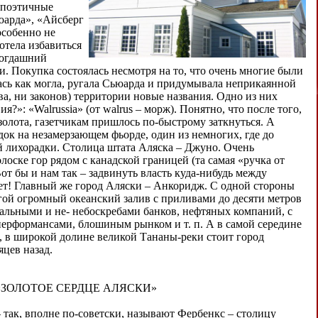
епоэтичные
юарда», «Айсберг
особенно не
хотела избавиться
тогдашний
 Покупка состоялась несмотря на то, что очень многие были
ась как могла, ругала Сьюарда и придумывала неприкаянной
ва, ни законов) территории новые названия. Одно из них
»: «Walrussia» (от walrus – морж). Понятно, что после того,
золота, газетчикам пришлось по-быстрому заткнуться. А
ок на незамерзающем фьорде, один из немногих, где до
й лихорадки. Столица штата Аляска – Джуно. Очень
лоске гор рядом с канадской границей (та самая «ручка от
от бы и нам так – задвинуть власть куда-нибудь между
ет! Главный же город Аляски – Анкоридж. С одной стороны
гой огромный океанский залив с приливами до десяти метров
кальными и не- небоскребами банков, нефтяных компаний, с
ерформансами, блошиным рынком и т. п. А в самой середине
 в широкой долине великой Тананы-реки стоит город
яцев назад.
«ЗОЛОТОЕ СЕРДЦЕ АЛЯСКИ»
– так, вполне по-советски, называют Фербенкс – столицу