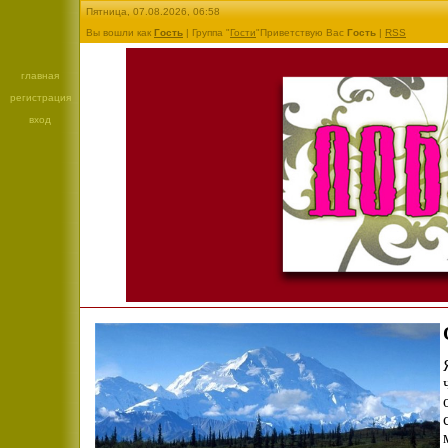
Пятница, 07.08.2026, 06:58
Вы вошли как
Гость
| Группа "
Гости
"Приветствую Вас
Гость
|
RSS
главная
регистрация
вход