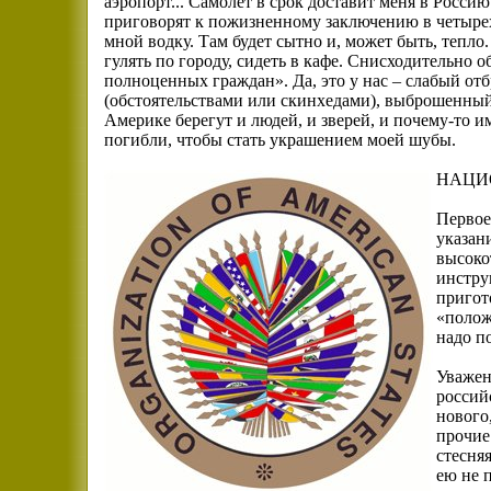
аэропорт... Самолет в срок доставит меня в Россию
приговорят к пожизненному заключению в четырех 
мной водку. Там будет сытно и, может быть, тепло.
гулять по городу, сидеть в кафе. Снисходительно о
полноценных граждан». Да, это у нас – слабый от
(обстоятельствами или скинхедами), выброшенный 
Америке берегут и людей, и зверей, и почему-то и
погибли, чтобы стать украшением моей шубы.
НАЦИ
Первое,
указани
высоко
инстру
пригот
«полож
надо п
Уважен
россий
нового
прочие
стесняя
ею не 