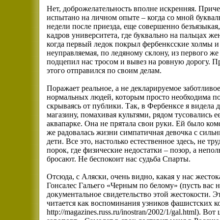
Нет, доброжелательность вполне искренняя. Приче
испытано на личном опыте – когда со мной букваль
недели после приезда, еще совершенно безъязыкая,
кадров университета, где буквально на пальцах ж
когда первый ледок покрыл фербенксские холмы и
неуправляемая, по ледяному склону, из первого же
подцепил нас тросом и вывез на ровную дорогу. Пр
этого отправился по своим делам.
Поражает реальное, а не декларируемое заботлив
нормальных людей, которым просто необходима пом
скрываясь от публики. Так, в Фербенксе я видела 
магазину, помахивая культями, рядом тусовались е
аквапарке. Она не прятала свои руки. Ей было ком
же радовалась жизни симпатичная девочка с сильн
дети. Все это, настолько естественное здесь, не тр
порок, где физические недостатки – позор, а неп
бросают. Не беспокоит нас судьба Спарты.
Отсюда, с Аляски, очень видно, какая у нас жесто
Гонсалес Гальего «Черным по белому» (пусть вас 
документальное свидетельство этой жестокости. Эт
читается как воспоминания узников фашистских ко
http://magazines.russ.ru/inostran/2002/1/gal.html). 