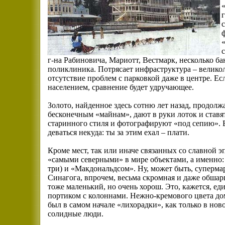
г-на Рабиновича, Мариотт, Вестмарк, несколько б
поликлиника. Потрясает инфраструктура – велико
отсутствие проблем с парковкой даже в центре. Е
населением, сравнение будет удручающее.
Золото, найденное здесь сотню лет назад, продолж
бесконечным «майнам», дают в руки лоток и ставя
старинного стиля и фотографируют «под сепию». В
деваться некуда: ты за этим ехал – плати.
Кроме мест, так или иначе связанных со славной 
«самыми северными» в мире объектами, а именно: 
три) и «Макдональдсом». Ну, может быть, суперма
Синагога, впрочем, весьма скромная и даже обшарп
тоже маленький, но очень хорош. Это, кажется, е
портиком с колоннами. Нежно-кремового цвета дом
был в самом начале «лихорадки», как только в но
солидные люди.