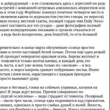
 добродушный – я не сталкивалась здесь с агрессией ни разу.
встречей с компанией нетрезвых аляскинских аборигенов или
ь в этом году Фербенкс покинул почетное четвертое место в
вляемом каким-то журналистом (честно говоря, не верится).
вую полосу местной газеты, носящей гордое имя Daily News-
может поставить все что угодно – даже фотографию волчьей
акцию возмущенными письмами и грозили отказаться от
а ведь было воскресенье, день branch'ей, то есть большой
тремительно: в конце марта обезумевшее солнце яростно
жарами и почти настоящей белой ночью. Потом еще один резкий
рой проходит невероятно красивая осень. Березы желтеют и
 появляется только желтая каемка, и каждый день это
 листа, и вот уже зелень только по «жилкам» – и все.
асоте, и мороз напрочь срывает побуревшие листья. Иначе
толстым слоем инея, нарастающего с каждым приходом
 просто вынимает душу.
рные и беговые), гонки на собачьих упряжках, катания на
лодно! И люди ждут весны. Причем совершенно по-
й пургой ослеплены» – люди страдают от темноты. Полярный
 – около трех часов, солнце едва поднимается над горизонтом.
тающих, одиноких и просто слабых душой и волей. Вялость,
онно для Фербенкса в ноябре – феврале. Народ скукоживается