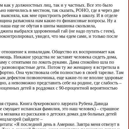
м как у должностных лиц, так и у частных. Все это было
но нянчились в местном, так сказать, РОНО, где я через две
 выясняла, как мне пристроить ребенка в школу. И в отделе
енщина разъясняла нам какие-то финансовые вопросы. Ну а
 наша еще не обутая в шипы машинка скользила,
 джипа выбрался здоровенный гай (не надо путать с геем),
оконтролировал, увидел, что мы едем сами, и только после
ое отношение к инвалидам. Общество их воспринимает как
ощь. Никакие уродства не заставят человека сидеть дома,
даму с отнятыми по локоть руками. Дама спокойно шла по
е разновозрастные дети. Потом ту же женщину я встретила в
фортно. Она чувствовала себя полностью в своей тарелке. Там
ым дефектом позвоночника, еще какие-то не вполне здоровые
удно, а невозможно представить себе на родине, где слабость –
олноценных детей в роддомах с 90-процентной вероятностью
кая страна. Книга букеровского лауреата Рубена Давида
не смущает испанская фамилия, это наш человек) – страшное
а мозаика из рассказов о детских домах для больных детей
нцлагерей (зайдите –
Вот цитата: «Я последний день в Америке. Завтра меня отвезут в