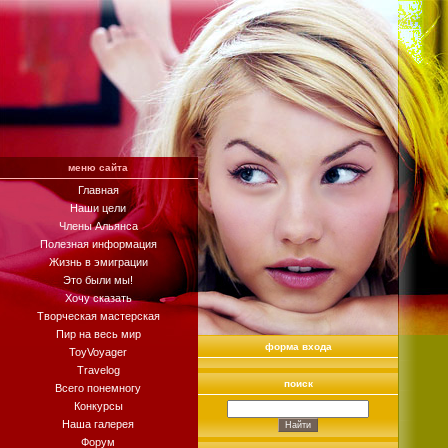
меню сайта
Главная
Наши цели
Члены Альянса
Полезная информация
Жизнь в эмиграции
Это были мы!
Хочу сказать
Творческая мастерская
Пир на весь мир
форма входа
ToyVoyager
Travelog
поиск
Всего понемногу
Конкурсы
Наша галерея
Форум