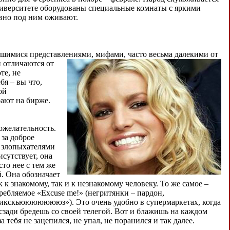
 университете оборудованы специальные комнаты с яркими
вно под ним оживают.
шимися представлениями, мифами, часто весьма далекими от
и
отличаются от
те, не
я – вы что,
ой
рают на бирже.
ожелательность.
 за доброе
 злопыхателями
сутствует, она
то нее с тем же
. Она обозначает
 к знакомому, так и к незнакомому человеку. То же самое –
ребляемое «Excuse me!» (негритянки – пардон,
«икскьюююююююз»). Это очень удобно в супермаркетах, когда
сзади бредешь со своей телегой. Вот и блажишь на каждом
 тебя не зацепился, не упал, не поранился и так далее.