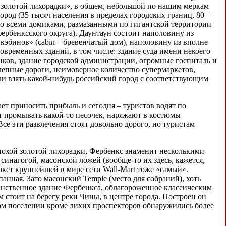
«золотой лихорадки», в общем, небольшой по нашим меркам
город (35 тысяч населения в пределах городских границ, 80 –
со всеми домиками, размазанными по гигантской территории
фербенксского округа). Даунтаун состоит наполовину из
«кэбинов» (cabin – бревенчатый дом), наполовину из вполне
современных зданий, в том числе: здание суда имени некоего
анков, здание городской администрации, огромные госпиталь и
лепные дороги, неимоверное количество супермаркетов,
сли взять какой-нибудь российский город с соответствующим
ает приносить прибыль и сегодня – туристов водят по
т промывать какой-то песочек, наряжают в костюмы
се эти развлечения стоят довольно дорого, но туристам
эпохой золотой лихорадки, Фербенкс знаменит несколькими
синагогой, масонской ложей (вообще-то их здесь, кажется,
ркет крупнейшей в мире сети Wall-Mart тоже «самый».
анная. Зато масонский Temple (место для собраний), хоть
динственное здание Фербенкса, облагороженное классическим
 стоит на берегу реки Чины, в центре города. Построен он
вом поселении кроме лихих проспекторов обнаружились более