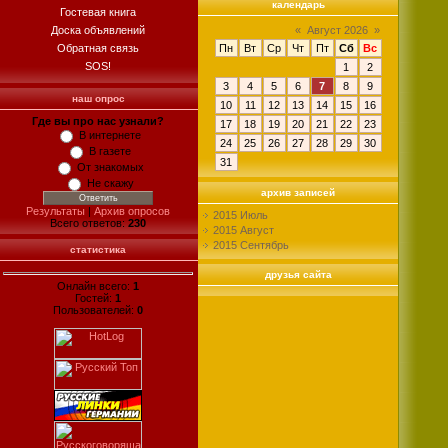
календарь
Гостевая книга
Доска объявлений
«
Август 2026
»
Обратная связь
Пн
Вт
Ср
Чт
Пт
Сб
Вс
SOS!
1
2
3
4
5
6
7
8
9
наш опрос
10
11
12
13
14
15
16
Где вы про нас узнали?
17
18
19
20
21
22
23
В интернете
24
25
26
27
28
29
30
В газете
31
От знакомых
Не скажу
архив записей
Результаты
|
Архив опросов
2015 Июль
Всего ответов:
230
2015 Август
2015 Сентябрь
статистика
друзья сайта
Онлайн всего:
1
Гостей:
1
Пользователей:
0