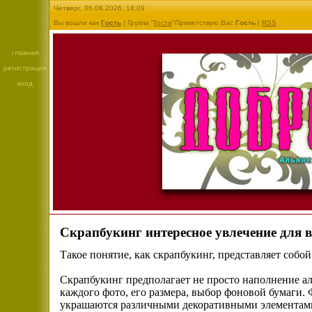
Четверг, 06.08.2026, 18:09
Вы вошли как
Гость
| Группа "
Гости
"Приветствую Вас
Гость
|
RSS
главная
регистрация
вход
Скрапбукинг интересное увлечение для в
Такое понятие, как скрапбукинг, представляет собо
Скрапбукинг предполагает не просто наполнение а
каждого фото, его размера, выбор фоновой бумаги. 
украшаются различными декоративными элементами