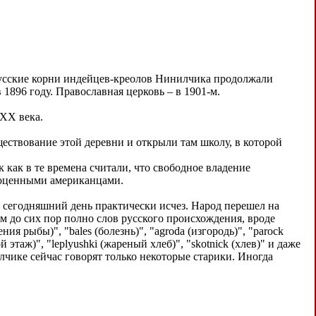
русские корни индейцев-креолов Нинилчика продолжали
 1896 году. Православная церковь – в 1901-м.
 XX века.
ествование этой деревни и открыли там школу, в которой
к как в те времена считали, что свободное владение
ноценными американцами.
 сегодняшний день практически исчез. Народ перешел на
м до сих пор полно слов русского происхождения, вроде
ния рыбы)", "bales (болезнь)", "agroda (изгородь)", "parock
й этаж)", "leplyushki (жареный хлеб)", "skotnick (хлев)" и даже
илчике сейчас говорят только некоторые старики. Иногда