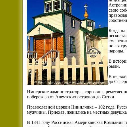
Астрогин
свою соб
правосла
собствен
Когда на
нескольк
смешение
новая гр
народы.
В истори
были.
В первой
до Север
Имперские администраторы, торговцы, ремесленни
побережью от Алеутских островов до Ситки.
Православной церкви Нинилчика – 102 года. Русск
мужчины. Приехав, женились на местных девушках
В 1841 году Российская Американская Компания п