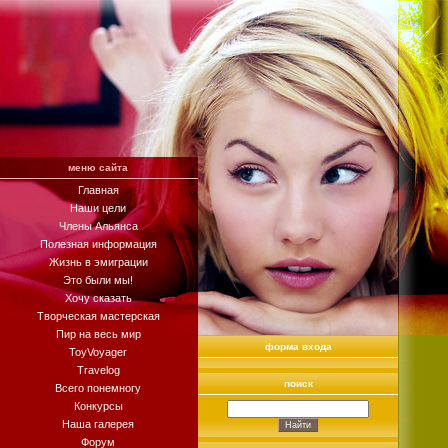
меню сайта
Главная
Наши цели
Члены Альянса
Полезная информация
Жизнь в эмиграции
Это были мы!
Хочу сказать
Творческая мастерская
Пир на весь мир
форма входа
ToyVoyager
Travelog
поиск
Всего понемногу
Конкурсы
Наша галерея
Форум