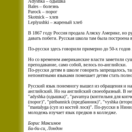
Adyshka – одышка
Bales – болезнь
Parock – порог
Skotnick – хлев
Leplyushki – жареный хлеб
В 1867 году Россия продала Аляску Америке, но 
давать побеги. Русская школа там была построена в
По-русски здесь говорили примерно до 50-х годов
Но со временем американские власти заметили сущ
преподавание, само собой, велось по-английски.
По-русски детям в школе говорить запрещалось, та
непонятными языками помешает детям стать пол
Русский язык понемногу вышел из обращения и на
английский. Но на английский своеобразный. В не
"adyshka (одышка)", "pavarnya (коптильня для копче
(порог)", "piribannick (предбанник)", "vyshka (второ
"mastalyga (суп из костей лося)". По-русски в Нин
молодежь изучает язык предков в колледже.
Борис Максимов
Би-би-си, Лондон