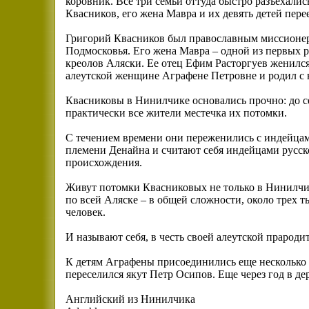
коровник. Все три семьи оттуда быстро разъехались
Квасников, его жена Мавра и их девять детей пер
Григорий Квасников был православным миссионе
Подмосковья. Его жена Мавра – одной из первых 
креолов Аляски. Ее отец Ефим Расторгуев женился
алеутской женщине Аграфене Петровне и родил с 
Квасниковы в Нинилчике основались прочно: до с
практически все жители местечка их потомки.
С течением времени они переженились с индейца
племени Денайна и считают себя индейцами русск
происхождения.
Живут потомки Квасниковых не только в Нинилчи
по всей Аляске – в общей сложности, около трех т
человек.
И называют себя, в честь своей алеутской праро
К детям Аграфены присоединились еще несколько 
переселился якут Петр Осипов. Еще через год в д
Английский из Нинилчика