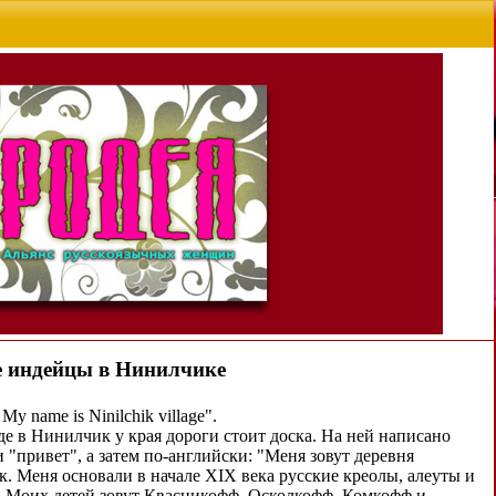
е индейцы в Нинилчике
My name is Ninilchik village".
де в Нинилчик у края дороги стоит доска. На ней написано
 "привет", а затем по-английски: "Меня зовут деревня
. Меня основали в начале XIX века русские креолы, алеуты и
 Моих детей зовут Квасникофф, Осколкофф, Комкофф и