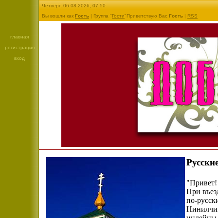
Четверг, 06.08.2026, 07:50
Вы вошли как
Гость
| Группа "
Гости
"Приветствую Вас
Гость
|
RSS
главная
регистрация
вход
Русски
"Привет! 
При въез
по-русски
Нинилчик
индейцы.