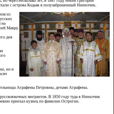
, но через несколько лет, в 1847 году некий Григорий
еехали с острова Кодьяк в полузаброшенный Нинилчик.
ром из
русских
 на
ней Мавру.
его дня
ми
ого
ке, но и
ысяч
дительницы Аграфены Петровны, детьми Аграфены.
русскоязычных мигрантов. В 1850 году туда в Нинилчик
еревню приехал кузнец по фамилии Острогин.