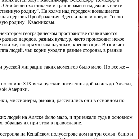
. Они были охотниками и трапперами и надеялись найти
ственную родину". На холме над городком возвышается
вная церковь Преображения. Здесь и нашли новую, "свою
ную родину" Квасниковы.
 некотором географическом пространстве сталкиваются
о разных народов, разных культур, часто происходит некое
 или же, говоря языком научным, креолизация. Возникает
уппа людей, чьи корни уходят в разные стороны, в разные
и русской миграции таких моментов было мало. Но все же –
 половине XIX века русские поселенцы добрались до Аляски,
ной Америки.
ки, миссионеры, рыбаки, расселились они в основном по
их людей на Аляске было мало, и приезжали туда в основном
, обращая их при этом в православие.
остроила на Кенайском полуострове дом на три семьи, баню и