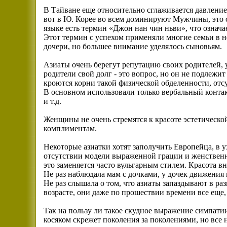
В Тайване еще относительно сглаживается давление
вот в Ю. Корее во всем доминируют Мужчины, это
языке есть термин «Джон нан чин ньви», что означа
Этот термин с успехом применяли многие семьи в н
дочери, но большее внимание уделялось сыновьям.
Азиаты очень берегут репутацию своих родителей,
родители свой долг - это вопрос, но он не подлежит
кроются корни такой физической обделенности, отс
В основном использовали только вербальный контак
и т.д.
Женщины не очень стремятся к красоте эстетической
комплиментам.
Некоторые азиатки хотят заполучить Европейца, в у
отсутствии модели выраженной грации и женствен
это заменяется часто вульгарным стилем. Красота в
Не раз наблюдала мам с дочками, у дочек движения 
Не раз слышала о том, что азиаты запаздывают в ра
возрасте, они даже по прошествии времени все еще,
Так на пользу ли такое скудное выражение симпати
косяком скрежет поколения за поколениями, но все