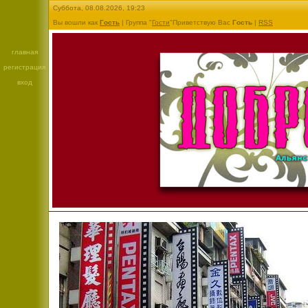
Суббота, 08.08.2026, 19:23
Вы вошли как
Гость
| Группа "
Гости
"Приветствую Вас
Гость
|
RSS
главная
регистрация
вход