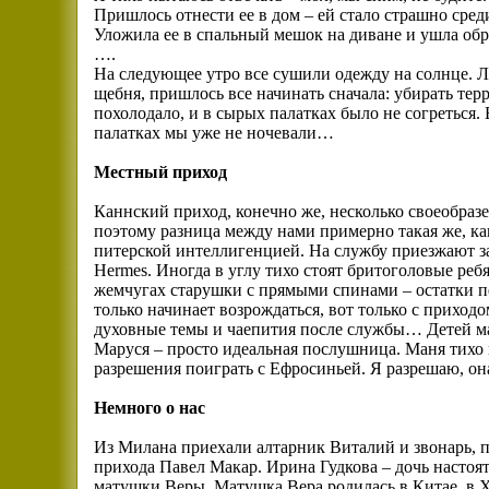
Пришлось отнести ее в дом – ей стало страшно сред
Уложила ее в спальный мешок на диване и ушла обр
….
На следующее утро все сушили одежду на солнце. Л
щебня, пришлось все начинать сначала: убирать те
похолодало, и в сырых палатках было не согреться.
палатках мы уже не ночевали…
Местный приход
Каннский приход, конечно же, несколько своеобраз
поэтому разница между нами примерно такая же, к
питерской интеллигенцией. На службу приезжают з
Hermes. Иногда в углу тихо стоят бритоголовые реб
жемчугах старушки с прямыми спинами – остатки п
только начинает возрождаться, вот только с приход
духовные темы и чаепития после службы… Детей ма
Маруся – просто идеальная послушница. Маня тихо 
разрешения поиграть с Ефросиньей. Я разрешаю, она 
Немного о нас
Из Милана приехали алтарник Виталий и звонарь, 
прихода Павел Макар. Ирина Гудкова – дочь настоя
матушки Веры. Матушка Вера родилась в Китае, в Х