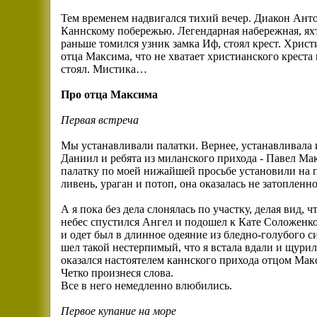
Тем временем надвигался тихий вечер. Диакон Ант
Каннскому побережью. Легендарная набережная, яхты
раньше томился узник замка Иф, стоял крест. Хрис
отца Максима, что не хватает христианского крест
стоял. Мистика…
Про отца Максима
Первая встреча
Мы устанавливали палатки. Вернее, устанавливала 
Даниил и ребята из миланского прихода - Павел Ма
палатку по моей нижайшей просьбе установили на п
ливень, ураган и потоп, она оказалась не затоплен
А я пока без дела слонялась по участку, делая вид,
небес спустился Ангел и подошел к Кате Соложенко
и одет был в длинное одеяние из бледно-голубого си
шел такой нестерпимый, что я встала вдали и щурил
оказался настоятелем каннского прихода отцом Ма
Четко произнеся слова.
Все в него немедленно влюбились.
Первое купание на море