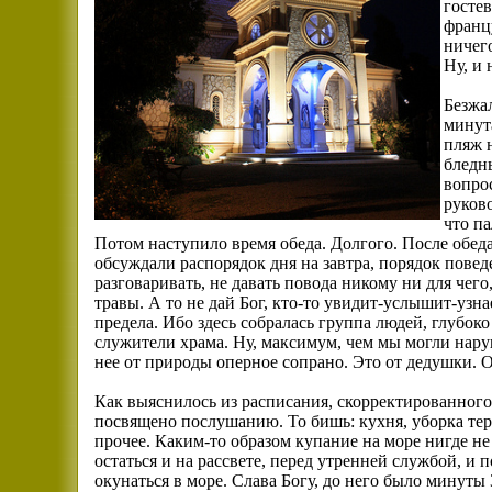
гостев
франц
ничего
Ну, и
Безжал
минута
пляж 
бледн
вопрос
руково
что па
Потом наступило время обеда. Долгого. После обеда
обсуждали распорядок дня на завтра, порядок повед
разговаривать, не давать повода никому ни для чег
травы. А то не дай Бог, кто-то увидит-услышит-уз
предела. Ибо здесь собралась группа людей, глубо
служители храма. Ну, максимум, чем мы могли нару
нее от природы оперное сопрано. Это от дедушки. О
Как выяснилось из расписания, скорректированного
посвящено послушанию. То бишь: кухня, уборка тер
прочее. Каким-то образом купание на море нигде не
остаться и на рассвете, перед утренней службой, и 
окунаться в море. Слава Богу, до него было минут