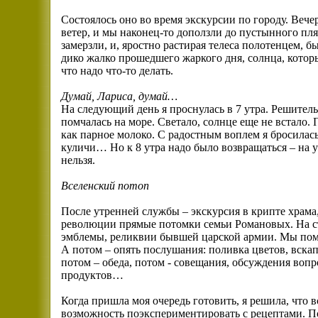
Состоялось оно во время экскурсии по городу. Веч
ветер, и мы наконец-то доползли до пустынного пл
замерзли, и, яростно растирая телеса полотенцем, б
дико жалко прошедшего жаркого дня, солнца, которы
что надо что-то делать.
Думай, Лариса, думай…
На следующий день я проснулась в 7 утра. Решите
помчалась на море. Светало, солнце еще не встало.
как парное молоко. С радостным воплем я бросилась
куличи… Но к 8 утра надо было возвращаться – на 
нельзя.
Вселенский потоп
После утренней службы – экскурсия в крипте храма
революции прямые потомки семьи Романовых. На ст
эмблемы, реликвии бывшей царской армии. Мы по
А потом – опять послушания: поливка цветов, вскап
потом – обеда, потом - совещания, обсуждения вопр
продуктов…
Когда пришла моя очередь готовить, я решила, что 
возможность поэкспериментировать с рецептами. По