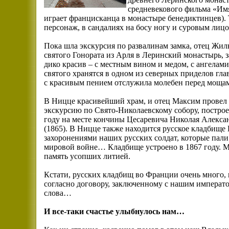
средневекового фильма «Им
играет францисканца в монастыре бенедиктинцев).
персонаж, в сандалиях на босу ногу и суровым лиц
Пока шла экскурсия по развалинам замка, отец Жил
святого Гонората из Арля в Леринский монастырь, з
дико красив – с местным вином и медом, с ангела
святого хранятся в одном из северных приделов гл
с красивым пением отслужила молебен перед мощам
В Ницце красивейший храм, и отец Максим провел
экскурсию по Свято-Николаевскому собору, постро
году на месте кончины Цесаревича Николая Алекса
(1865). В Ницце также находится русское кладбище 
захоронениями наших русских солдат, которые пали
мировой войне… Кладбище устроено в 1867 году. 
память усопших литией.
Кстати, русских кладбищ во Франции очень много, 
согласно договору, заключенному с нашим императо
слова…
И все-таки счастье улыбнулось нам…