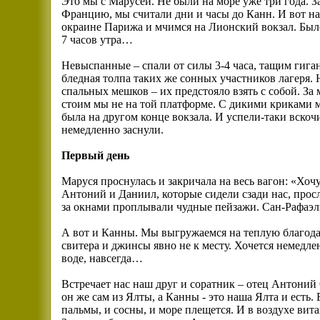
Это мы с Марусей. Не были на море уже три года.
Францию, мы считали дни и часы до Канн. И вот на
окраине Парижа и мчимся на Лионский вокзал. Было 
7 часов утра…
Невыспанные – спали от силы 3-4 часа, тащим гиган
бледная толпа таких же сонных участников лагеря. 
спальных мешков – их предстояло взять с собой. За 
стоим мы не на той платформе. С дикими криками 
была на другом конце вокзала. И успели-таки вскоч
немедленно заснули.
Первый день
Маруся проснулась и закричала на весь вагон: «Хоч
Антоний и Даниил, которые сидели сзади нас, прос
за окнами проплывали чудные пейзажи. Сан-Рафаэль,
А вот и Канны. Мы выгружаемся на теплую благода
свитера и джинсы явно не к месту. Хочется немедлен
воде, навсегда…
Встречает нас наш друг и соратник – отец Антоний
он же сам из Ялты, а Канны - это наша Ялта и есть.
пальмы, и сосны, и море плещется. И в воздухе вит