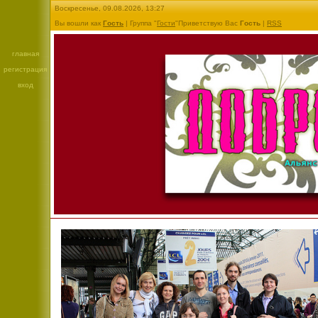
Воскресенье, 09.08.2026, 13:27
Вы вошли как
Гость
| Группа "
Гости
"Приветствую Вас
Гость
|
RSS
главная
регистрация
вход