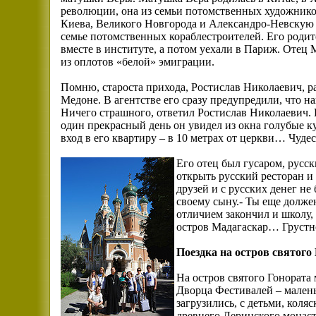
революции, она из семьи потомственных художник
Киева, Великого Новгорода и Александро-Невскую
семье потомственных кораблестроителей. Его родит
вместе в институте, а потом уехали в Париж. Отец 
из оплотов «белой» эмиграции.
Помню, староста прихода, Ростислав Николаевич, р
Медоне. В агентстве его сразу предупредили, что н
Ничего страшного, ответил Ростислав Николаевич. И
один прекрасный день он увидел из окна голубые к
вход в его квартиру – в 10 метрах от церкви… Чудес
Его отец был гусаром, русс
открыть русский ресторан и
друзей и с русских денег не
своему сыну.- Ты еще долже
отличием закончил и школу,
остров Мадагаскар… Груст
Поездка на остров святого
На остров святого Гонората
Дворца Фестивалей – малень
загрузились, с детьми, ко
древнего Леринского монаст