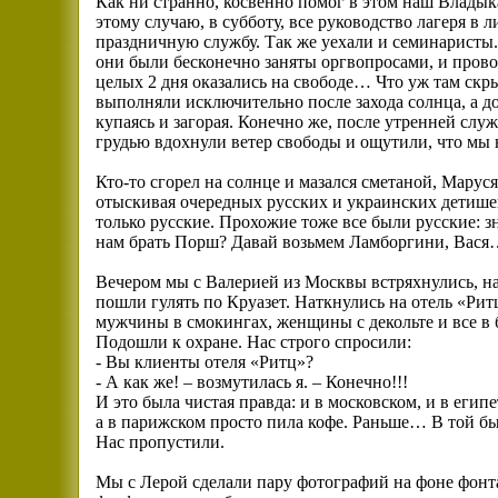
Как ни странно, косвенно помог в этом наш Владык
этому случаю, в субботу, все руководство лагеря в 
праздничную службу. Так же уехали и семинаристы. 
они были бесконечно заняты оргвопросами, и прово
целых 2 дня оказались на свободе… Что уж там скр
выполняли исключительно после захода солнца, а до
купаясь и загорая. Конечно же, после утренней сл
грудью вдохнули ветер свободы и ощутили, что мы 
Кто-то сгорел на солнце и мазался сметаной, Маруся
отыскивая очередных русских и украинских детише
только русские. Прохожие тоже все были русские: з
нам брать Порш? Давай возьмем Ламборгини, Вас
Вечером мы с Валерией из Москвы встряхнулись, на
пошли гулять по Круазет. Наткнулись на отель «Рит
мужчины в смокингах, женщины с декольте и все в
Подошли к охране. Нас строго спросили:
- Вы клиенты отеля «Ритц»?
- А как же! – возмутилась я. – Конечно!!!
И это была чистая правда: и в московском, и в егип
а в парижском просто пила кофе. Раньше… В той 
Нас пропустили.
Мы с Лерой сделали пару фотографий на фоне фонт