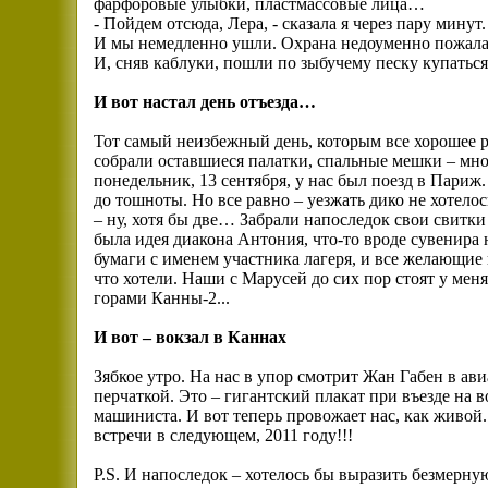
фарфоровые улыбки, пластмассовые лица…
- Пойдем отсюда, Лера, - сказала я через пару минут.
И мы немедленно ушли. Охрана недоуменно пожал
И, сняв каблуки, пошли по зыбучему песку купать
И вот настал день отъезда…
Тот самый неизбежный день, которым все хорошее 
собрали оставшиеся палатки, спальные мешки – мно
понедельник, 13 сентября, у нас был поезд в Пари
до тошноты. Но все равно – уезжать дико не хотелос
– ну, хотя бы две… Забрали напоследок свои свитк
была идея диакона Антония, что-то вроде сувенира 
бумаги с именем участника лагеря, и все желающие 
что хотели. Наши с Марусей до сих пор стоят у меня
горами Канны-2...
И вот – вокзал в Каннах
Зябкое утро. На нас в упор смотрит Жан Габен в а
перчаткой. Это – гигантский плакат при въезде на в
машиниста. И вот теперь провожает нас, как живой
встречи в следующем, 2011 году!!!
P.S. И напоследок – хотелось бы выразить безмерн