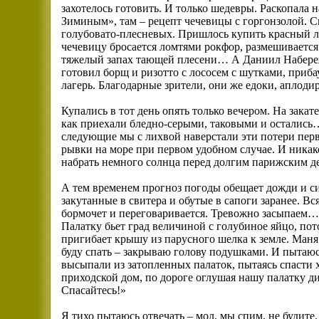
захотелось готовить. И только шедевры. Раскопала 
Зиминым», там – рецепт чечевицы с горгонзолой. С
голубовато-плесневых. Пришлось купить красный лук
чечевицу бросается ломтями рокфор, размешивается
тяжелый запах тающей плесени… А Даниил Набере
готовил борщ и ризотто с лососем с шутками, приба
лагерь. Благодарные зрители, они же едоки, аплод
Купались в тот день опять только вечером. На закат
как приехали бледно-серыми, таковыми и остались… 
следующие мы с лихвой наверстали эти потери перв
рывки на море при первом удобном случае. И никак
набрать немного солнца перед долгим парижским 
А тем временем прогноз погоды обещает дожди и си
закутанные в свитера и обутые в сапоги заранее. Вс
бормочет и переговаривается. Тревожно засыпаем…
Палатку бьет град величиной с голубиное яйцо, по
пригибает крышу из парусного шелка к земле. Маня 
буду спать – закрываю голову подушками. И пытаюсь
высыпали из затопленных палаток, пытаясь спасти х
приходской дом, по дороге оглушая нашу палатку ди
Спасайтесь!»
Я тихо пытаюсь отвечать – мол, мы спим, не будите.