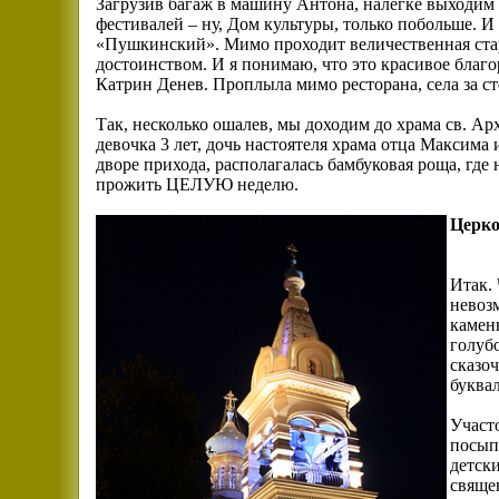
Загрузив багаж в машину Антона, налегке выходим
фестивалей – ну, Дом культуры, только побольше. И
«Пушкинский». Мимо проходит величественная стар
достоинством. И я понимаю, что это красивое благо
Катрин Денев. Проплыла мимо ресторана, села за с
Так, несколько ошалев, мы доходим до храма св. Ар
девочка 3 лет, дочь настоятеля храма отца Максима 
дворе прихода, располагалась бамбуковая роща, где
прожить ЦЕЛУЮ неделю.
Церко
Итак. 
невоз
камен
голуб
сказоч
буквал
Участ
посып
детск
свяще