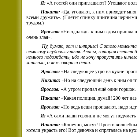
Я:
«А гостей они приглашают? Угощают вол
Никита:
«Да, угощают, к ним приходит мног
всеми дружить». (Плетет спинку пингвина черными 
трудом.)
Ярослав:
«Но однажды к ним в дом пришла не
очень злая».
Ну, думаю, вот и интрига! С этого момента
немалому неудовольствию Алины, которая плетет ба
немного подождать, ибо не хочу пропустить ничего 
записала, о чем говорили дети.
Ярослав:
«На следующее утро на кухне проп
Никита:
«Но на следующий день к ним опят
Ярослав:
«А утром пропал ещё один горшок.
Никита:
«Какая полиция, думай! 200 лет наз
Ярослав:
«Но ведь вещи пропадают, надо ид
Я:
«А сами наши героини не могут подумать 
Никита:
«Конечно, могут! Просто волшебный
хотели украсть его! Вот девочка и спряталась на ку