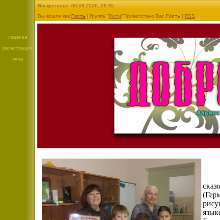
Воскресенье, 09.08.2026, 08:35
Вы вошли как
Гость
| Группа "
Гости
"Приветствую Вас
Гость
|
RSS
главная
регистрация
вход
сказ
(Гер
рису
язык