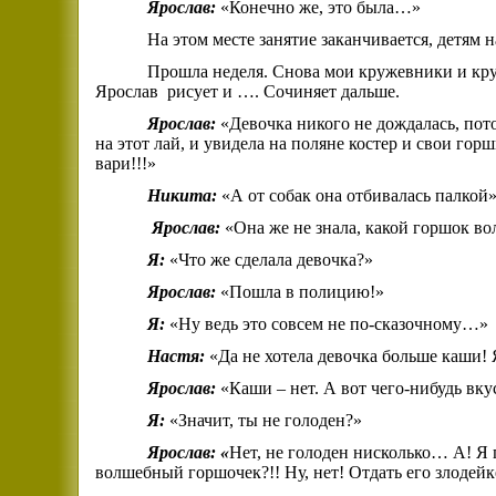
Ярослав:
«Конечно же, это была…»
На этом месте занятие заканчивается, детям н
Прошла неделя. Снова мои кружевники и кру
Ярослав
рисует и …. Сочиняет дальше.
Ярослав:
«Девочка никого не дождалась, пот
на этот лай, и увидела на поляне костер и свои го
вари!!!»
Никита:
«А от собак она отбивалась палкой»
Ярослав:
«Она же не знала, какой горшок во
Я:
«Что же сделала девочка?»
Ярослав:
«Пошла в полицию!»
Я:
«Ну ведь это совсем не по-сказочному…»
Настя:
«Да не хотела девочка больше каши! 
Ярослав:
«Каши – нет. А вот чего-нибудь вку
Я:
«Значит, ты не голоден?»
Ярослав: «
Нет, не голоден нисколько… А! Я 
волшебный горшочек?!! Ну, нет! Отдать его злодейк