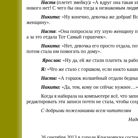
Настя
(плетет
змейку)
:
«А вдруг она такая з
никого нет! С чего бы она тогда к незнакомым людя
Никита:
«Ну конечно, девочка же добрая! Во
женщину».
Настя
: «Она попросила эту злую женщину по
а за это отдала Тот Самый горшочек».
Никита:
«Нет, девочка его просто отдала, 
потом стала им помогать по дому».
Ярослав:
«Ну да, ей же стали
платить за рабо
Я:
«Что же стало с горшком, если никто каши
Настя:
«А горшок волшебный отдали бедным 
Никита:
«Да, тем, кому он сейчас нужнее…
Когда я набирала на компьютере всё, что запи
редактировать эти записи почти не стала, чтобы с
С добрыми пожеланиями всем читателям
Над
26 сентября 2013 в городе Красноярске состо