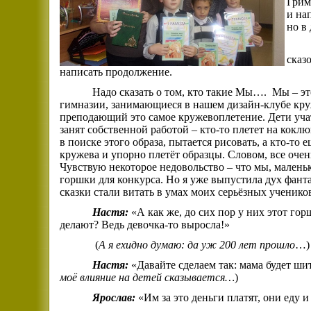
Грим
и на
но в
сказ
написать продолжение.
Надо сказать о том, кто такие Мы….
Мы – эт
гимназии, занимающиеся в нашем дизайн-клубе круже
преподающий это самое кружевоплетение. Дети учат
занят собственной работой – кто-то плетет на кокл
в поиске этого образа, пытается рисовать, а кто-то
кружева и упорно плетёт образцы. Словом, все очен
Чувствую некоторое недовольство – что мы, малень
горшки для конкурса. Но я уже выпустила дух фант
сказки стали витать в умах моих серьёзных ученико
Настя:
«А как же, до сих пор у них этот го
делают? Ведь девочка-то выросла!»
(
А я ехидно думаю: да уж 200 лет прошло
…)
Настя:
«Давайте сделаем так: мама будет ши
моё влияние на детей сказывается…
)
Ярослав:
«Им за это деньги платят, они еду 