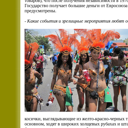
товаров), что после получения независимости в 197
Государство получает большие деньги от Евросоюза
предусмотрены.
-
Какие события и зрелищные мероприятия любят 
косички, выглядывающие из желто-красно-черных 
основном, ходят в широких холщевых рубахах и ш