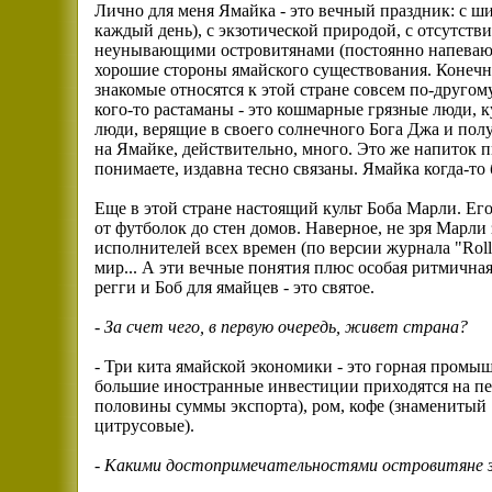
Лично для меня Ямайка - это вечный праздник: с 
каждый день), с экзотической природой, с отсутстви
неунывающими островитянами (постоянно напевающ
хорошие стороны ямайского существования. Конечно
знакомые относятся к этой стране совсем по-другому
кого-то растаманы - это кошмарные грязные люди, 
люди, верящие в своего солнечного Бога Джа и по
на Ямайке, действительно, много. Это же напиток 
понимаете, издавна тесно связаны. Ямайка когда-то
Еще в этой стране настоящий культ Боба Марли. Его
от футболок до стен домов. Наверное, не зря Марли
исполнителей всех времен (по версии журнала "Rolli
мир... А эти вечные понятия плюс особая ритмичн
регги и Боб для ямайцев - это святое.
- За счет чего, в первую очередь, живет страна?
- Три кита ямайской экономики - это горная промыш
большие иностранные инвестиции приходятся на пе
половины суммы экспорта), ром, кофе (знаменитый "
цитрусовые).
- Какими достопримечательностями островитяне 