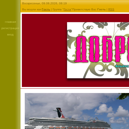
Воскресенье, 09.08.2026, 08:19
Вы вошли как
Гость
| Группа "
Гости
"Приветствую Вас
Гость
|
RSS
главная
регистрация
вход