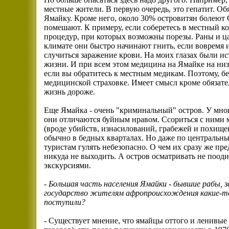
местные жители. В первую очередь, это гепатит. Обя
Ямайку. Кроме него, около 30% островитян болеют
помешают. К примеру, если соберетесь в местный к
процедур, при которых возможны порезы. Раны и ц
климате они быстро начинают гнить, если вовремя и
случиться заражение крови. На моих глазах были ис
жизни. И при всем этом медицина на Ямайке на низк
если вы обратитесь к местным медикам. Поэтому, бе
медицинской страховке. Имеет смысл кроме обязате
жизнь дороже.
Еще Ямайка - очень "криминальный" остров. У мног
они отличаются буйным нравом. Ссориться с ними 
(вроде убийств, изнасилований, грабежей и похище
обычно в бедных кварталах. Но даже по центральн
туристам гулять небезопасно. О чем их сразу же пр
никуда не выходить. А остров осматривать не поод
экскурсиями.
-
Большая часть населения Ямайки - бывшие рабы, з
государство жителям афропроисхождения какие-то 
поступили?
- Существует мнение, что ямайцы оттого и ленивые 