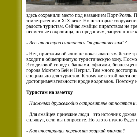
здесь сохранили место под названием Порт-Рояль. П
землетрясения в XIX веке. Но некоторые сооружени
радость туристам. Сейчас ямайцы пиратством не гр
несметные сокровища, по преданиям, запрятанные к
-
Весь ли остров считается "туристическим"?
- Нет, приезжим обычно не показывают ямайские тр
входит в общепринятую туристическую зону. Посмот
Это деловой город: с банками, офисами, бизнес-цен
города Монтего Бей и Негрил. Там много достоприм
специально для туристов. К тому же в этой части 
достопримечательности вроде водопадов. Поэтому 
Туристам на заметку
-
Насколько дружелюбно островитяне относятся к
- Для ямайцев приезжие люди - это источник дохода
спляшут, если вы попросите. Но за это нужно будет 
-
Как иностранцы переносят жаркий климат?