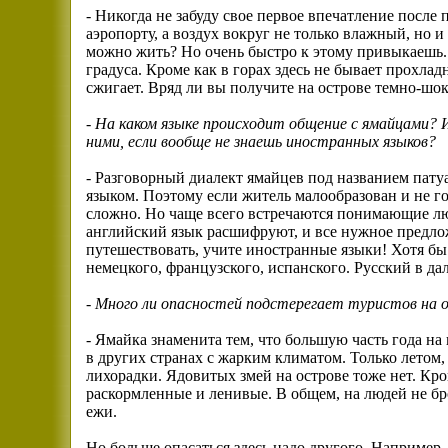
- Никогда не забуду свое первое впечатление после 
аэропорту, а воздух вокруг не только влажный, но и
можно жить? Но очень быстро к этому привыкаешь. 
градуса. Кроме как в горах здесь не бывает прохлад
сжигает. Вряд ли вы получите на острове темно-шок
-
На каком языке происходит общение с ямайцами? И 
ними, если вообще не знаешь иностранных языков?
- Разговорный диалект ямайцев под названием пату
языком. Поэтому если житель малообразован и не го
сложно. Но чаще всего встречаются понимающие лю
английский язык расшифруют, и все нужное предлож
путешествовать, учите иностранные языки! Хотя бы
немецкого, французского, испанского. Русский в дал
- Много ли опасностей подстерегает туристов на 
- Ямайка знаменита тем, что большую часть года на
в других странах с жарким климатом. Только летом,
лихорадки. Ядовитых змей на острове тоже нет. Крок
раскормленные и ленивые. В общем, на людей не бр
ежи.
Но больше опасаться здесь надо другого. Например