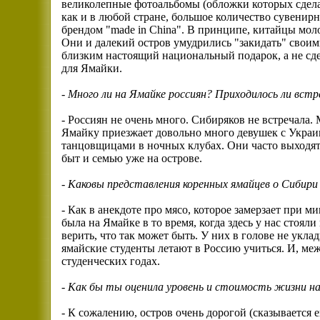
великолепные фотоальбомы (обложки которых сделан
как и в любой стране, большое количество сувенир
брендом "made in China". В принципе, китайцы моло
Они и далекий остров умудрились "закидать" своим
близким настоящий национальный подарок, а не сд
для Ямайки.
-
Много ли на Ямайке россиян? Приходилось ли встр
- Россиян не очень много. Сибиряков не встречала.
Ямайку приезжает довольно много девушек с Украин
танцовщицами в ночных клубах. Они часто выходят 
быт и семью уже на острове.
-
Каковы представления коренных ямайцев о Сибири
- Как в анекдоте про мясо, которое замерзает при ми
была на Ямайке в то время, когда здесь у нас стоя
верить, что так может быть. У них в голове не уклад
ямайские студенты летают в Россию учиться. И, ме
студенческих годах.
-
Как бы ты оценила уровень и стоимость жизни на
- К сожалению, остров очень дорогой (сказывается е