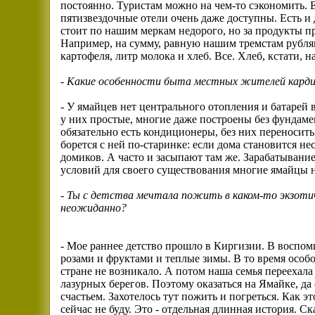
постоянно. Туристам можно на чем-то сэкономить. Е
пятизвездочные отели очень даже доступны. Есть и
стоит по нашим меркам недорого, но за продукты 
Например, на сумму, равную нашим тремстам рубля
картофеля, литр молока и хлеб. Все. Хлеб, кстати, 
-
Какие особенности быта местных жителей кард
- У ямайцев нет центрального отопления и батарей 
у них простые, многие даже построены без фундам
обязательно есть кондиционеры, без них переносит
борется с ней по-старинке: если дома становится н
домиков. А часто и засыпают там же. Зарабатывани
условий для своего существования многие ямайцы н
-
Ты с детства мечтала пожить в каком-то экзотич
неожиданно?
- Мое раннее детство прошло в Киргизии. В воспоми
розами и фруктами и теплые зимы. В то время особ
стране не возникало. А потом наша семья переехала 
лазурных берегов. Поэтому оказаться на Ямайке, да
счастьем. Захотелось тут пожить и погреться. Как э
сейчас не буду. Это - отдельная длинная история. С