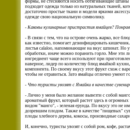
формы, не стесняются носить обтягивающие штаны 
подходит одежда только из натуральных тканей, ко
достаточно простые ткани и модели яркими аксессу
одежде свою национальную символику.
-
Каковы кулинарные пристрастия ямайцев? Понрави
- В связи с тем, что на острове очень жарко, все б
как известно, помогает дезинфицировать кишечник.
листья calaloo, напоминающие на вкус шпинат. Но 
обработки, иначе можно поранить горло. Мне эти л
ингредиент чаще всего используют при приготовлен
наверное, лидер по количеству блюд ямайкой кухни,
компонента. По своему вкусу этот фрукт схож с вар
чтобы не отравиться. Зато ямайцы отлично умеют г
-
Что туристы увозят с Ямайки в качестве сувенир
- Лично у меня было желание вывезти с собой манго
ароматный фрукт, который растет здесь в огромных 
видом "манго", - зеленая ерунда. По вкусу это не 
дозревшим плодом. Также в качестве "пищевых" сув
плоды хлебного дерева, кокосы, производные сахар
И, конечно, туристы увозят с собой ром, кофе, рас