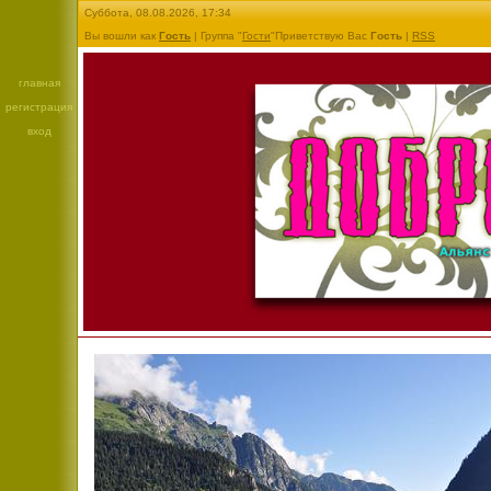
Суббота, 08.08.2026, 17:34
Вы вошли как
Гость
| Группа "
Гости
"Приветствую Вас
Гость
|
RSS
главная
регистрация
вход