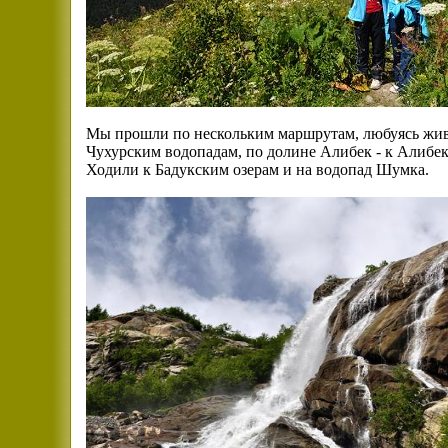
Мы прошли по нескольким маршрутам, любуясь жив
Чухурским водопадам, по долине Алибек - к Алибек
Ходили к Бадукским озерам и на водопад Шумка.