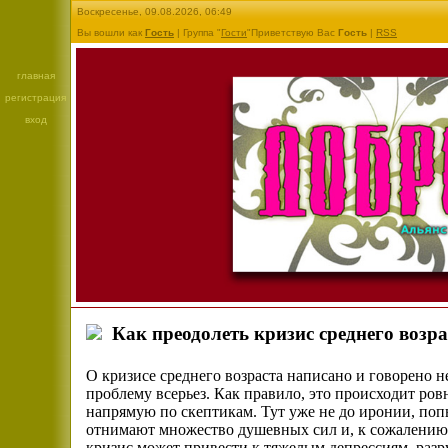
Воскресенье, 09.08.2026, 06:49
Вы вошли как
Гость
| Группа "
Гости
"Приветствую Вас
Гость
|
RSS
главная
регистрация
вход
Как преодолеть кризис среднего возра
О кризисе среднего возраста написано и говорено 
проблему всерьез. Как правило, это происходит ровн
напрямую по скептикам. Тут уже не до иронии, попы
отнимают множество душевных сил и, к сожалению,
кризис может привести к тяжелым депрессиям, раз