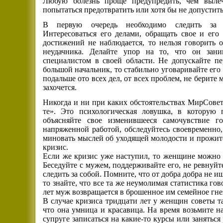
Любую болезнь проще предупредить, чем вылеч
попытаться предотвратить или хотя бы не допустит
В первую очередь необходимо следить за п
Интересоваться его делами, обращать свое и ег
достижений не наблюдается, то нельзя говорить 
неудачника. Делайте упор на то, что он зан
специалистом в своей области. Не допускайте п
большой начальник, то стабильно уговаривайте его
подальше ото всех дел, от всех проблем, не берите 
захочется.
Никогда и ни при каких обстоятельствах МирСовет
те». Это психологическая ловушка, в котору
объясняйте свое изменившееся самочувствие г
напряженной работой, обследуйтесь своевременно,
миновать мыслей об уходящей молодости и прожит
кризис.
Если же кризис уже наступил, то женщине можно п
Беседуйте с мужем, поддерживайте его, не ревнуйт
следить за собой. Помните, что от добра добра не и
то знайте, что все та же неумолимая статистика гов
лет муж возвращается в брошенное им семейное гне
В случае кризиса тридцати лет у женщин советы т
что она умница и красавица. На время возьмите н
супруге записаться на какие-то курсы или занятьс