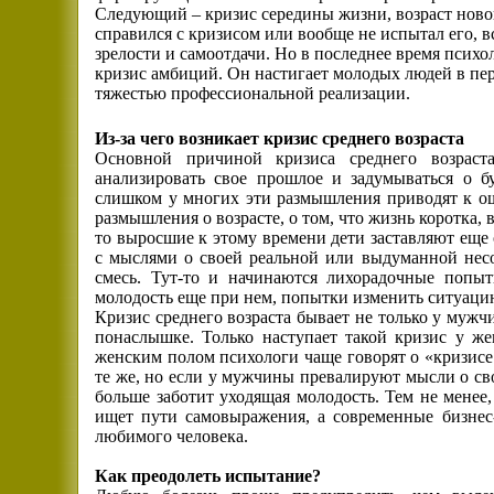
Следующий – кризис середины жизни, возраст новой
справился с кризисом или вообще не испытал его, 
зрелости и самоотдачи. Но в последнее время псих
кризис амбиций. Он настигает молодых людей в пери
тяжестью профессиональной реализации.
Из-за чего возникает кризис среднего возраста
Основной причиной кризиса среднего возраст
анализировать свое прошлое и задумываться о б
слишком у многих эти размышления приводят к о
размышления о возрасте, о том, что жизнь коротка, 
то выросшие к этому времени дети заставляют еще
с мыслями о своей реальной или выдуманной несо
смесь. Тут-то и начинаются лихорадочные попыт
молодость еще при нем, попытки изменить ситуацию,
Кризис среднего возраста бывает не только у муж
понаслышке. Только наступает такой кризис у ж
женским полом психологи чаще говорят о «кризис
те же, но если у мужчины превалируют мысли о св
больше заботит уходящая молодость. Тем не менее
ищет пути самовыражения, а современные бизнес-
любимого человека.
Как преодолеть испытание?