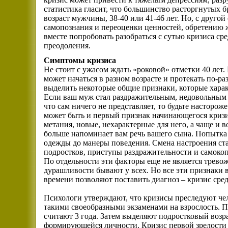
статистика гласит, что большинство расторгнутых 
возраст мужчины, 38-40 или 41-46 лет. Но, с другой
самопознания и переоценки ценностей, обретению 
вместе попробовать разобраться с сутью кризиса ср
преодоления.
Симптомы кризиса
Не стоит с ужасом ждать «роковой» отметки 40 лет.
может начаться в разном возрасте и протекать по-р
выделить некоторые общие признаки, которые хара
Если ваш муж стал раздражительным, недовольным и
что сам ничего не представляет, то будьте настороже
может быть и первый признак начинающегося криз
метания, новые, нехарактерные для него, а чаще и в
больше напоминает вам речь вашего сына. Попытка с
одежды до манеры поведения. Смена настроения стан
подростков, приступы раздражительности и самокоп
По отдельности эти факторы еще не является трев
дурашливости бывают у всех. Но все эти признаки 
времени позволяют поставить диагноз – кризис сред
Психологи утверждают, что кризисы преследуют чел
такими своеобразными экзаменами на взрослость. 
считают 3 года. Затем выделяют подростковый возр
формирующейся личности. Кризис первой зрелости 