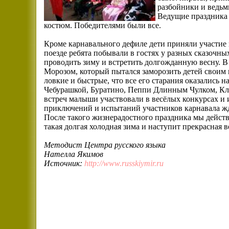
разбойники и ведьмы
Ведущие праздника 
костюм. Победителями были все.
Кроме карнавального дефиле дети приняли участие
поезде ребята побывали в гостях у разных сказочн
проводить зиму и встретить долгожданную весну. В
Морозом, который пытался заморозить детей своим
ловкие и быстрые, что все его старания оказались н
Чебурашкой, Буратино, Пеппи Длинным Чулком, Кл
встреч малыши участвовали в весёлых конкурсах и и
приключений и испытаний участников карнавала жд
После такого жизнерадостного праздника мы действ
такая долгая холодная зима и наступит прекрасная в
Методист Центра русского языка
Нателла Якимов
Источник:
http://www.russkiymir.ru