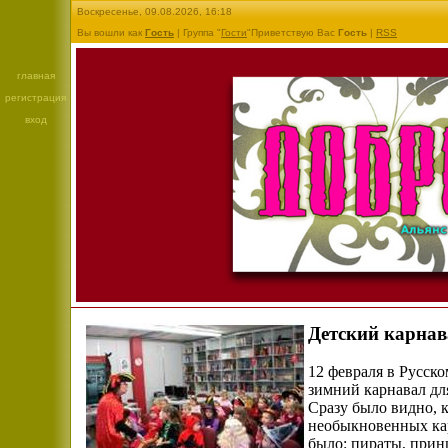
Воскресенье, 09.08.2026, 16:18
Вы вошли как
Гость
| Группа "
Гости
"Приветствую Вас
Гость
|
RSS
главная
регистрация
вход
Детский карнав
12 февраля в Русск
зимний карнавал дл
Сразу было видно, к
необыкновенных кар
было: пираты, принц