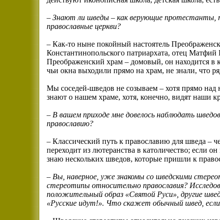
– Знают ли шведы – как верующие протестанты, 
православные церкви?
– Как-то ныне покойный настоятель Преображенск
Константинопольского патриархата, отец Матфий 
Преображенский храм – домовый, он находится в к
чьи окна выходили прямо на храм, не знали, что 
Мы соседей-шведов не созываем – хотя прямо над
знают о нашем храме, хотя, конечно, видят наши к
– В вашем приходе мне довелось наблюдать шведов
православию?
– Классический путь к православию для шведа – че
переходит из лютеранства в католичество; если он
знаю нескольких шведов, которые пришли к право
– Вы, наверное, уже знакомы со шведскими стере
стереотипы относительно православия? Исследов
положительный образ «Святой Руси», другие шве
«Русские идут!». Что скажет обычный швед, если 