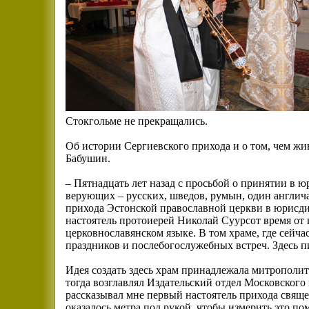
Стокгольме не прекращались.
Об истории Сергиевского прихода и о том, чем жи
Бабушин.
– Пятнадцать лет назад с просьбой о принятии в 
верующих – русских, шведов, румын, один англич
прихода Эстонской православной церкви в юрисди
настоятель протоиерей Николай Суурсот время от
церковнославянском языке. В том храме, где сейча
праздников и послебогослужебных встреч. Здесь пи
Идея создать здесь храм принадлежала митрополи
тогда возглавлял Издательский отдел Московского
рассказывал мне первый настоятель прихода свящ
оказалось метра под рукой, чтобы измерить это п