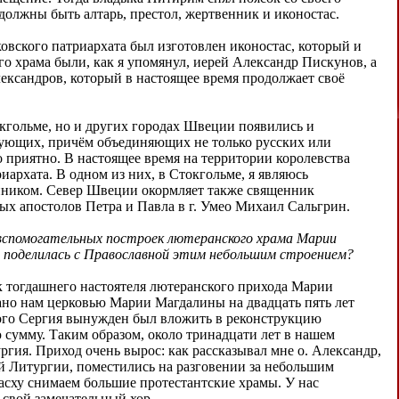
должны быть алтарь, престол, жертвенник и иконостас.
ковского патриархата был изготовлен иконостас, который и
го храма были, как я упомянул, иерей Александр Пискунов, а
ександров, который в настоящее время продолжает своё
кгольме, но и других городах Швеции появились и
ующих, причём объединяющих не только русских или
о приятно. В настоящее время на территории королевства
иархата. В одном из них, в Стокгольме, я являюсь
нником. Север Швеции окормляет также священник
ых апостолов Петра и Павла в г. Умео Михаил Сальгрин.
 вспомогательных построек лютеранского храма Марии
ь поделилась с Православной этим небольшим строением?
к тогдашнего настоятеля лютеранского прихода Марии
но нам церковью Марии Магдалины на двадцать пять лет
того Сергия вынужден был вложить в реконструкцию
сумму. Таким образом, около тринадцати лет в нашем
ргия. Приход очень вырос: как рассказывал мне о. Александр,
ой Литургии, поместились на разговении за небольшим
асху снимаем большие протестантские храмы. У нас
 свой замечательный хор.