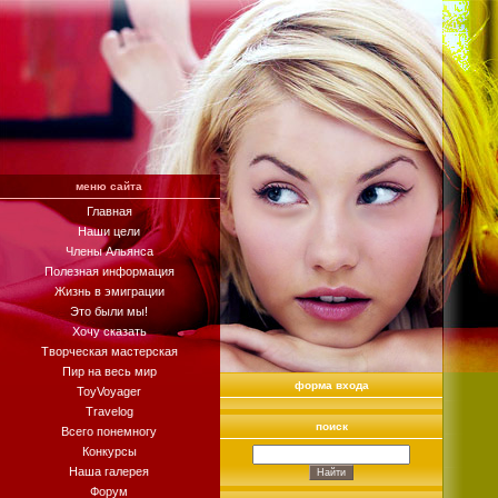
меню сайта
Главная
Наши цели
Члены Альянса
Полезная информация
Жизнь в эмиграции
Это были мы!
Хочу сказать
Творческая мастерская
Пир на весь мир
форма входа
ToyVoyager
Travelog
поиск
Всего понемногу
Конкурсы
Наша галерея
Форум