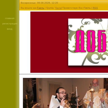
Воскресенье, 09.08.2026, 12:20
Вы вошли как
Гость
| Группа "
Гости
"Приветствую Вас
Гость
|
RSS
главная
регистрация
вход