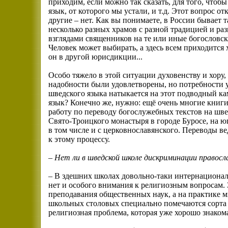
приходим, если можно так сказать, для того, что
язык, от которого мы устали, и т.д. Этот вопрос о
другие – нет. Как вы понимаете, в России бывает та
несколько разных храмов с разной традицией и р
взглядами священников на те или иные богословс
Человек может выбирать, а здесь всем приходится 
он в другой юрисдикции...
Особо тяжело в этой ситуации духовенству и хору
надобности были удовлетворены, но потребности у
шведского языка натыкается на этот подводный к
язык? Конечно же, нужно: ещё очень многие книг
работу по переводу богослужебных текстов на шве
Свято-Троицкого монастыря в городе Буросе, на ю
в том числе и с церковнославянского. Переводы в
к этому процессу.
– Нет ли в шведской школе дискриминации правос
– В здешних школах довольно-таки интернациональ
нет и особого внимания к религиозным вопросам.
преподавания общественных наук, а на практике м
школьных столовых специально помечаются сорта м
религиозная проблема, которая уже хорошо знаком