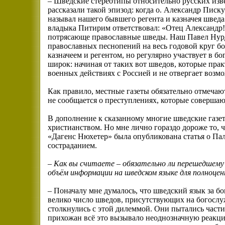
– Шведские стереотипы относительно русских изв
рассказали такой эпизод: когда о. Александр Пис
называл нашего бывшего регента и казначея шведа
владыка Питирим ответствовал: «Отец Александр!
потрясающе православные шведы. Наш Павел Нурдг
православных песнопений на весь годовой круг бо
казначеем и регентом, но регулярно участвует в б
широк: начиная от таких вот шведов, которые прак
военных действиях с Россией и не отвергает возм
Как правило, местные газеты обязательно отмечаю
не сообщается о преступлениях, которые соверша
В дополнение к сказанному многие шведские газет
христианством. Но мне лично гораздо дороже то, 
«Дагенс Нюхетер» была опубликована статья о Пал
состраданием.
–
Как вы считаете – обязательно ли перешедшему 
объём информации на шведском языке для полноце
– Поначалу мне думалось, что шведский язык за б
велико число шведов, присутствующих на богослу
столкнулись с этой дилеммой. Они пытались част
прихожан всё это вызывало неоднозначную реакцию