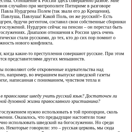
естны. Отношение к России здесь совершенно разное. Мне
кунов случайно при митрополите Питириме в разговоре
 Павла Нурдгрена Полем (так звали его до Крещения),
 Павлуша, Павлуша! Какой Поль, он же русский!» Есть
рен, будучи регентом, составил свои собственные сборники
гослужений. Нурдгрен сейчас на пенсии – он перестал быть
огослужениях. Диапазон отношения к России здесь очень
тически стали русскими, до тех, кто до сих пор помнит о
ожность нового конфликта.
т, когда какие-то преступления совершают русские. При этом
ются представителями других меньшинств.
ы позволяют себе откровенные издевательства над
что, например, во вчерашнем выпуске шведской газеты
ехе, написанная с пониманием, чувством тепла и
в православие шведу учить русский язык? Достаточен ли
нной духовной жизни православного христианина?
огослужением нужно использовать в той пропорции, сколь
жении. Оказалось, что предыдущие настоятели тоже
ично использовать шведский на богослужении. Но среди
. Некоторые говорили: это – русская церковь, мы сюда