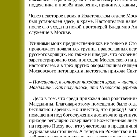
подрясника и провёл измерения, прикинув, каким 
Через некоторое время в Издательском отделе Мос
был установлен здесь, в храме. Настоятелями наше
после его ухода на покой протоиерей Владимир Ал
служение в Москве.
Усилиями моих предшественников не только в Сто
продолжают появляться группы православных вер
русскоговорящих, но также и шведов, что особенн
зарегистрировано семь приходов Московского патр
настоятелем, а в трёх других окормляющим свяще
Московского патриархата настоятель прихода Свят
– Помещение, в котором находится храм, – часть
Магдалины. Как получилось, что Шведская церков
– Дело в том, что среди прихожан был родственни
Магдалины. Благодаря этому помещение было отда
бесплатной аренды. Но известно, что приход Свя
помещения под богослужения достаточно крупную 
приходе регулярно совершается Божественная литу
на первую Пасху все, кто участвовал в праздничн
журнальным столиком. А теперь на Рождество и П
действуют иконописная школа, детская школа, есть