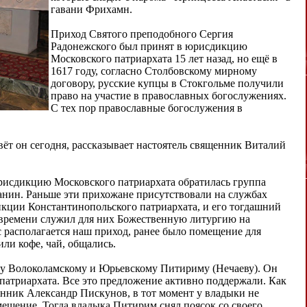
гавани Фрихамн.
Приход Святого преподобного Сергия
Радонежского был принят в юрисдикцию
Московского патриархата 15 лет назад, но ещё в
1617 году, согласно Столбовскому мирному
договору, русские купцы в Стокгольме получили
право на участие в православных богослужениях.
С тех пор православные богослужения в
вёт он сегодня, рассказывает настоятель священник Виталий
юрисдикцию Московского патриархата обратилась группа
анин. Раньше эти прихожане присутствовали на службах
кции Константинопольского патриархата, и его тогдашний
 времени служил для них Божественную литургию на
с располагается наш приход, ранее было помещение для
ли кофе, чай, общались.
ту Волоколамскому и Юрьевскому Питириму (Нечаеву). Он
 патриархата. Все это предложение активно поддержали. Как
енник Александр Пискунов, в тот момент у владыки не
омещение. Тогда владыка Питирим снял поясок со своего