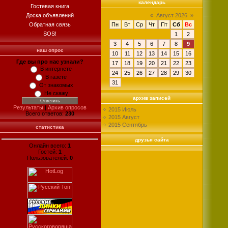
календарь
Гостевая книга
Доска объявлений
«
Август 2026
»
Обратная связь
Пн
Вт
Ср
Чт
Пт
Сб
Вс
SOS!
1
2
3
4
5
6
7
8
9
наш опрос
10
11
12
13
14
15
16
Где вы про нас узнали?
17
18
19
20
21
22
23
В интернете
24
25
26
27
28
29
30
В газете
31
От знакомых
Не скажу
архив записей
Результаты
|
Архив опросов
2015 Июль
Всего ответов:
230
2015 Август
2015 Сентябрь
статистика
друзья сайта
Онлайн всего:
1
Гостей:
1
Пользователей:
0