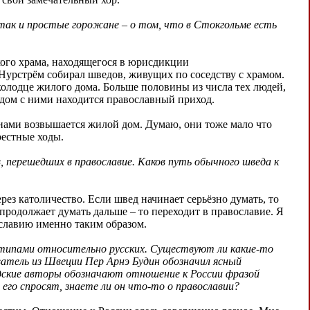
так и простые горожане – о том, что в Стокгольме есть
ого храма, находящегося в юрисдикции
Нурстрём собирал шведов, живущих по соседству с храмом.
олодце жилого дома. Больше половины из числа тех людей,
рядом с ними находится православный приход.
 нами возвышается жилой дом. Думаю, они тоже мало что
рестные ходы.
, перешедших в православие. Каков путь обычного шведа к
рез католичество. Если швед начинает серьёзно думать, то
 продолжает думать дальше – то переходит в православие. Я
славию именно таким образом.
отипами относительно русских. Существуют ли какие-то
атель из Швеции Пер Арнэ Будин обозначил ясный
дские авторы обозначают отношение к России фразой
его спросят, знаете ли он что-то о православии?