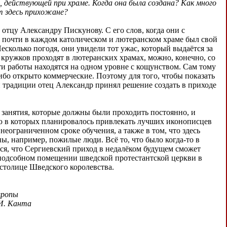
 действующей при храме. Когда она была создана? Как много
т здесь прихожане?
тцу Александру Пискунову. С его слов, когда они с
почти в каждом католическом и лютеранском храме был свой
колько погодя, они увидели тот ужас, который выдаётся за
 кружков проходят в лютеранских храмах, можно, конечно, со
ти работы находятся на одном уровне с кощунством. Сам тому
ибо открыто коммерческие. Поэтому для того, чтобы показать
традиции отец Александр принял решение создать в приходе
занятия, которые должны были проходить постоянно, и
ию в которых планировалось привлекать лучших иконописцев
еограниченном сроке обучения, а также в том, что здесь
ены, например, пожилые люди. Всё то, что было когда-то в
мся, что Сергиевский приход в недалёком будущем сможет
 подсобном помещении шведской протестантской церкви в
 столице Шведского королевства.
вропы
И. Канта