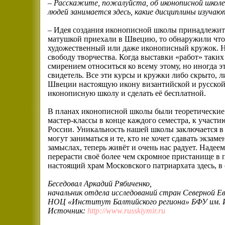
– Расскажите, пожалуйста, об иконописной школе,
людей занимается здесь, какие дисциплины изучаю
– Идея создания иконописной школы принадлежит о
матушкой приехали в Швецию, то обнаружили что 
художественный или даже иконописный кружок. Нес
свободу творчества. Когда выставки «работ» таких
смирением относиться ко всему этому, но иногда э
свидетель. Все эти курсы и кружки либо скрыто, л
Швеции настоящую икону византийской и русской 
иконописную школу и сделать её бесплатной.
В планах иконописной школы были теоретические 
мастер-классы в конце каждого семестра, к участ
России. Уникальность нашей школы заключается в н
могут заниматься и те, кто не хочет сдавать экзам
замыслах, теперь живёт и очень нас радует. Надее
перерасти своё более чем скромное пристанище в
настоящий храм Московского патриархата здесь, в
Беседовал Аркадий Рябиченко,
начальник отдела исследований стран Северной Е
НОЦ «Институт Балтийского региона» БФУ им. 
Источник:
http://www.russkiymir.ru