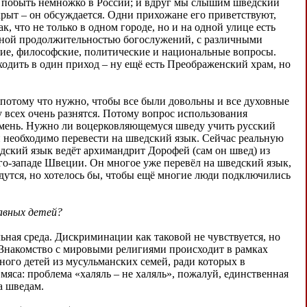
бы побыть немножко в России; и вдруг мы слышим шведский
ткрыт – он обсуждается. Одни прихожане его приветствуют,
к, что не только в одном городе, но и на одной улице есть
азной продолжительностью богослужений, с различными
кие, философские, политические и национальные вопросы.
ходить в один приход – ну ещё есть Преображенский храм, но
, потому что нужно, чтобы все были довольны и все духовные
 всех очень разнятся. Потому вопрос использования
амень. Нужно ли воцерковляющемуся шведу учить русский
и необходимо перевести на шведский язык. Сейчас реальную
дский язык ведёт архимандрит Дорофей (сам он швед) из
го-западе Швеции. Он многое уже перевёл на шведский язык,
едутся, но хотелось бы, чтобы ещё многие люди подключились
лавных детей?
ная среда. Дискриминации как таковой не чувствуется, но
 Знакомство с мировыми религиями происходит в рамках
ного детей из мусульманских семей, ради которых в
яса: проблема «халяль – не халяль», пожалуй, единственная
а шведам.