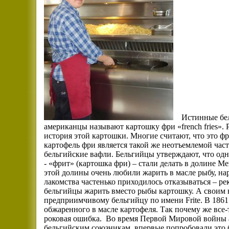
Истинные бел
американцы называют картошку фри «
french
fries
».
история этой картошки. Многие считают, что это фр
картофель фри является такой же неотъемлемой час
бельгийские вафли. Бельгийцы утверждают, что о
- «фрит» (картошка фри) – стали делать в долине 
этой долины очень любили жарить в масле рыбу, на
лакомства частенько приходилось отказываться – ре
бельгийцы жарить вместо рыбы картошку. А своим 
предприимчивому бельгийцу по имени
Frite
. В 186
обжаренного в масле картофеля. Так почему же все-
роковая ошибка.
Во время Первой Мировой войны а
бельгийским союзникам, впервые попробовали это 