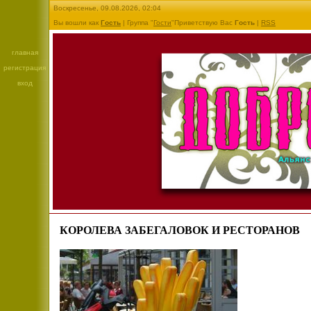
Воскресенье, 09.08.2026, 02:04
Вы вошли как
Гость
| Группа "
Гости
"Приветствую Вас
Гость
|
RSS
главная
регистрация
вход
КОРОЛЕВА ЗАБЕГАЛОВОК И РЕСТОРАНОВ