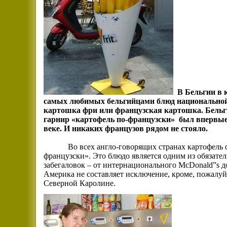
В Бельгии в к
самых любимых бельгийцами блюд национальной к
картошка фри или французская картошка.
Бельг
гарнир «картофель по-французски»
был впервые
веке. И никаких французов рядом не стояло.
Во всех англо-говорящих странах картофель
французски». Это блюдо является одним из обязат
забегаловок – от интернационального
McDonald
”
s
д
Америка не составляет исключение, кроме, пожалуй,
Северной Каролине.