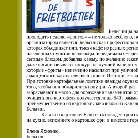
Бельгийцы на
проводить неделю «фритов» – не только весёлого, н
организатором является
Бельгийская профессионал
которая объединяет пять тысяч кафе из разных рег
населённых пунктов владельцы передвижных «фри
сытным блюдом, добавляя к нему, по желанию заказч
даже организовывают конкурс на лучший вариант у
которые «фриты» неизменно насыпают при уличной
французского картофеля очень прост. Истинные «ф
При готовке картофельные ломтики дважды окунают
того, чтобы они обжарились изнутри. А второй раз,
забрасывают в масло для образования знаменитой х
очищенного картофеля получается лишь 540 граммо
преимущественно из картошки, завозимой из Канад
Бельгии.
Кстати о картошке. Если есть повод устроить
на кухне, вспомните о картошке фри
в качестве гар
Елена Яхненко,
Бельгия.