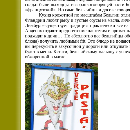
солдат были выходцы
из франкоговорящей части Бе
«французский». Но сами бельгийцы и доселе говоря
Кухня крохотной по масштабам Бельгии отли
Фландрии любят рыбу и густые соусы из масла, яич
Лимбурге существует традиция
практически все на
Арденах отдают предпочтение паштетам и ароматн
подходят к дичи…
Но абсолютно все бельгийцы об
блюда) получить любимый frit. Это блюдо не подают
вы перекусить в закусочной у дороги или откушать 
будет в меню. Кстати, бельгийскому малышу с усп
обжаренной в масле.