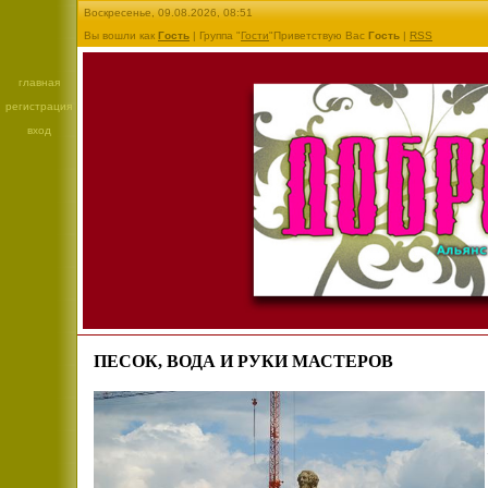
Воскресенье, 09.08.2026, 08:51
Вы вошли как
Гость
| Группа "
Гости
"Приветствую Вас
Гость
|
RSS
главная
регистрация
вход
ПЕСОК, ВОДА И РУКИ МАСТЕРОВ