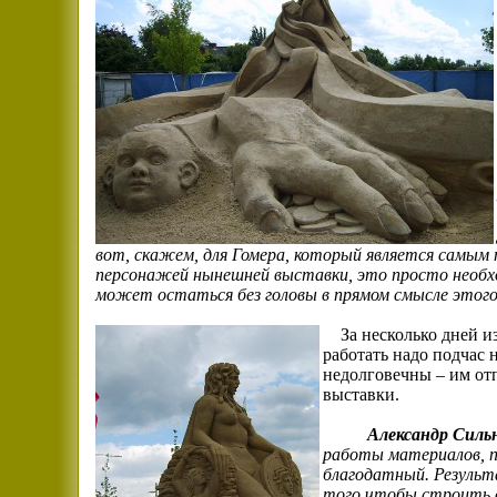
вот, скажем, для Гомера, который является самы
персонажей нынешней выставки, это просто необхо
может остаться без головы в прямом смысле этого
За несколько дней из 
работать надо подчас н
недолговечны – им отп
выставки.
Александр Сильн
работы материалов, по
благодатный. Результ
того чтобы строить с