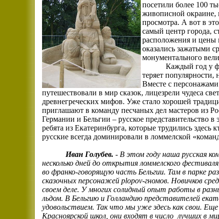
посетили более 100 ты
живописной окраине, г
просмотра. А вот в эт
самый центр города, с
расположения и цены 
оказались зажатыми ср
монументального вели
Каждый год у ф
теряет популярности, 
Вместе с персонажами
путешествовали в мир сказок, лицезрели чудеса свет
древнегреческих мифов. Уже стало хорошей традиц
приглашают в команду песчаных дел мастеров из Ро
Германии и Бельгии – русское представительство в
ребята из Екатеринбурга, которые трудились здесь кт
русские всегда доминировали в ломмелской «команде
Иван Голубев.
-
В этом году наша русская ком
несколько дней до открытия ломмелского фестиваля,
во франко-говорящую часть Бельгии. Там в парке ра
сказочных персонажей
plopov
-гномов. Новичков сре
своем деле. У многих солидный опыт работы в разны
льдом. В Бельгию и Голландию представителей екат
удовольствием. Так что мы уже здесь как свои. Еще
Красноярской школ, они входят в число
лучших в мир