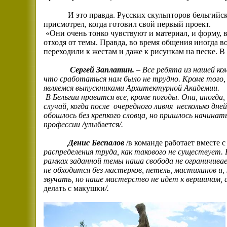
И это правда. Русских скульпторов бельгий
присмотрел, когда готовил свой первый проект.
«Они очень тонко чувствуют и материал, и форму,
отходя от темы. Правда, во время общения иногда в
переходили к жестам и даже к рисункам на песке. 
Сергей Заплатин.
–
Все ребята из нашей ко
что сработаться нам было не трудно. Кроме того, 
являемся выпускниками Архитектурной Академии.
В Бельгии нравится все, кроме погоды. Она, иногда,
случай, когда после
очередного ливня
несколько дне
обошлось без крепкого словца, но пришлось начинать
профессии /
улыбается
/.
Денис Беспалов
/в команде работает вместе
распределения труда, как такового не существует.
рамках заданной темы наша свобода не ограничива
не обходится без мастерков, петель, мастихинов и,
звучать, но наше мастерство не идет к вершинам, 
делать с макушки
/.