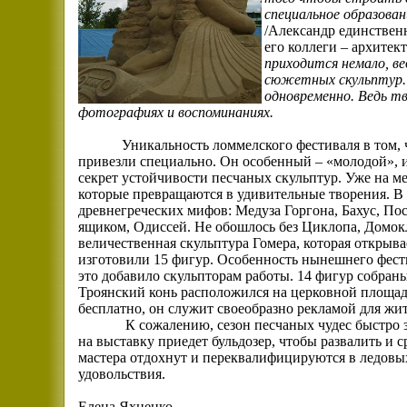
специальное образован
/Александр единствен
его коллеги – архитект
приходится немало, в
сюжетных скульптур. 
одновременно. Ведь тв
фотографиях и воспоминаниях.
Уникальность ломмелского фестиваля в том, чт
привезли специально. Он особенный – «молодой», и
секрет устойчивости песчаных скульптур. Уже на ме
которые превращаются в удивительные творения. В 
древнегреческих мифов: Медуза Горгона, Бахус, По
ящиком, Одиссей. Не обошлось без Циклопа, Домокл
величественная скульптура Гомера, которая открыва
изготовили 15 фигур. Особенность нынешнего фести
это добавило скульпторам работы. 14 фигур собран
Троянский конь расположился на церковной площа
бесплатно, он служит своеобразно рекламой для жит
К сожалению, сезон песчаных чудес быстро 
на выставку приедет бульдозер, чтобы развалить и 
мастера отдохнут и переквалифицируются в ледовы
удовольствия.
Елена Яхненко