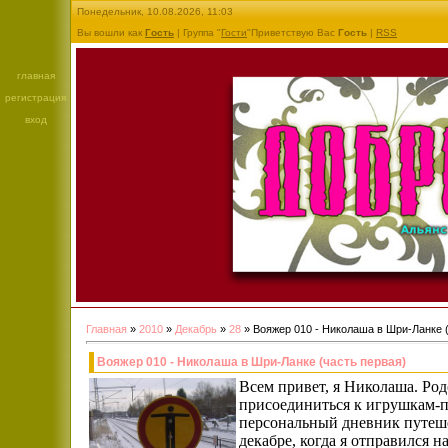
Понедельник, 10.08.2026, 11:03
Вы вошли как
Гость
| Группа "
Гости
"Приветствую Вас
Гость
|
RSS
главная
регистрация
вход
Главная
»
2010
»
Декабрь
»
28
» Вояжер 010 - Николаша в Шри-Ланке 
Вояжер 010 - Николаша в Шри-Ланке (часть первая)
Всем привет, я Николаша. Ро
присоединиться к игрушкам-
персональный дневник путеше
декабре, когда я отправился н