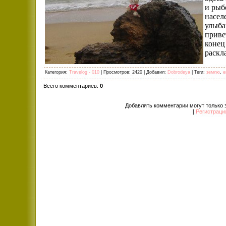
и рыб
насел
улыба
приве
конец
раскл
Категория
:
Travelog - 010
|
Просмотров
: 2420 |
Добавил
:
Dobrodeya
|
Теги
:
землю
,
е
Всего комментариев
:
0
Добавлять комментарии могут только 
[
Регистраци