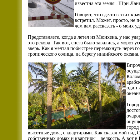
известна эта земля - Шри-Лан
Говорят, что где-то в этих кр
встретил. Может, просто, не п
чем вам рассказать - о моих
Представляете, когда я летел из Мюнхена, у нас уда
это рекорд. Так вот, снега было завались, а мороз 
зверь. Как я мечтал побыстрее перемахнуть через го
тропического солнца, на берегу индийского океана.
Впроч
осущес
Колом
арабс
один 
океана
Город 
досто
очаро
ощуще
город
высотные дома, с квартирами. Как сказал мой гид С
собственных домах и квартиры – редкость. А вот в 