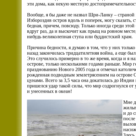
эти дома, как некую местную достопримечательнос
Вообще, я бы даже не назвал Шри-Ланку – страной 
Избороздив остров вдоль и поперек, могу сказать, с
бедная, причем, повсюду. Только иногда среди этой
вдруг раз, да и выскочит как прыщ на ровном месте,
нибудь великолепная ступа или буддистский храм.
Причина бедности, я думаю в том, что у них только
назад закончилась тридцатилетняя война, а еще бы
Это случилось примерно в то же время, когда и я н
острове, только несколькими годами раньше. Мир г
празднованию Нового 2005 года и отмечал католичес
рожденная подводным землетрясением на острове 
цунами. Всего за 3,5 часа она докатилась до Индии
пришелся удар такой силы, что мир содрогнулся от
и унесенных в океан!
Мне д
жилым
и до 
после
вылов
насиж
Здесь